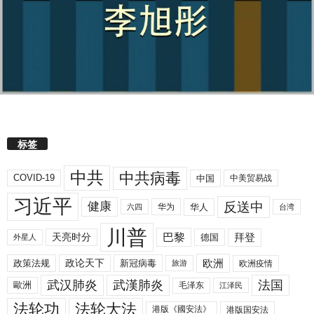
标签
中共
中共病毒
COVID-19
中国
中美贸易战
习近平
反送中
健康
华人
华为
六四
台湾
川普
拜登
天亮时分
巴黎
德国
外星人
欧洲
政策法规
政论天下
新冠病毒
欧洲疫情
旅游
武汉肺炎
武漢肺炎
法国
歐洲
毛泽东
江泽民
法轮功
法轮大法
港版《國安法》
港版国安法