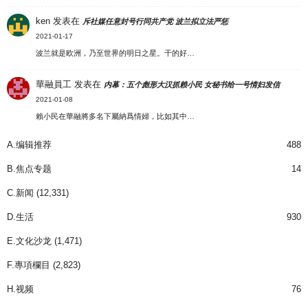
ken
发表在
斥社媒任意封号行同共产党 波兰拟立法严惩
2021-01-17
波兰就是欧洲，乃至世界的明日之星。干的好…
華融員工
发表在
内幕：五个彪形大汉抓赖小民 女秘书给一号情妇发信
2021-01-08
賴小民在華融將多名下屬納爲情婦，比如其中…
A.编辑推荐
488
B.焦点专题
14
C.新闻
(12,331)
D.生活
930
E.文化沙龙
(1,471)
F.專項欄目
(2,823)
H.视频
76