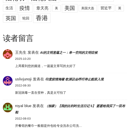
美国
疫情
生活
章天亮
習近平
美
美国大选
英
香港
英国
轮回
读者留言
王先生
发表在
AI的文明意蕴之一：单一空间的文明症候
2025-10-20
上周看到您的频道，一篇篇文章写的太好了
uslivjunoji
发表在
印度疫情海啸 欧洲议会呼吁停止航班入境
2022-08-30
新冠病毒一直在变种，真是太可怕了
royal blue
发表在
（独家）【我的比利时生活日记 5】 婆婆给我买了一双布
鞋
2022-08-03
开餐馆的餐巾一般都是外包给专业洗衣公司洗…