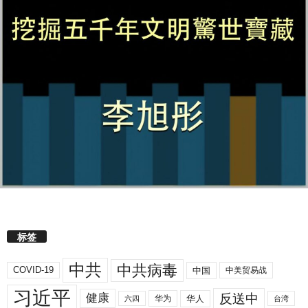
标签
中共
中共病毒
COVID-19
中国
中美贸易战
习近平
反送中
健康
华人
华为
六四
台湾