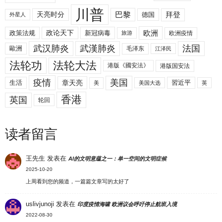
川普
拜登
天亮时分
巴黎
德国
外星人
欧洲
政策法规
政论天下
新冠病毒
欧洲疫情
旅游
武汉肺炎
武漢肺炎
法国
歐洲
毛泽东
江泽民
法轮功
法轮大法
港版《國安法》
港版国安法
美国
疫情
生活
章天亮
習近平
美
美国大选
英
香港
英国
轮回
读者留言
王先生
发表在
AI的文明意蕴之一：单一空间的文明症候
2025-10-20
上周看到您的频道，一篇篇文章写的太好了
uslivjunoji
发表在
印度疫情海啸 欧洲议会呼吁停止航班入境
2022-08-30