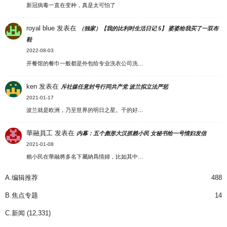
新冠病毒一直在变种，真是太可怕了
royal blue
发表在
（独家）【我的比利时生活日记 5】 婆婆给我买了一双布
鞋
2022-08-03
开餐馆的餐巾一般都是外包给专业洗衣公司洗…
ken
发表在
斥社媒任意封号行同共产党 波兰拟立法严惩
2021-01-17
波兰就是欧洲，乃至世界的明日之星。干的好…
華融員工
发表在
内幕：五个彪形大汉抓赖小民 女秘书给一号情妇发信
2021-01-08
賴小民在華融將多名下屬納爲情婦，比如其中…
A.编辑推荐
488
B.焦点专题
14
C.新闻
(12,331)