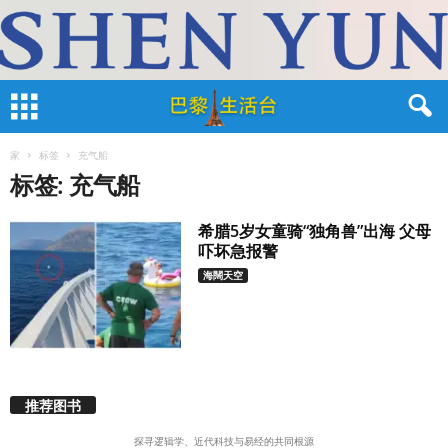
家
标签
充气船
标签: 充气船
希腊5岁女童骑“独角​​兽”出海 父母
吓坏急报警
海闊天空
推荐图书
探寻逻辑学、近代科技与易经的共同根源