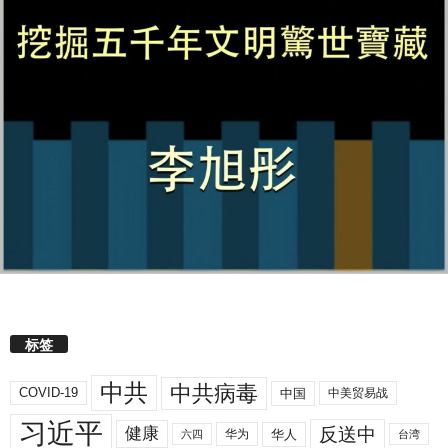
标签
中共
中共病毒
COVID-19
中国
中美贸易战
习近平
反送中
健康
华人
华为
六四
台湾