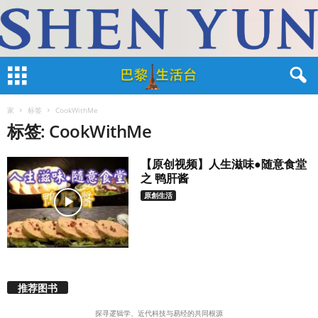
家
标签
CookWithMe
标签: CookWithMe
【原创视频】人生滋味●随意食堂
之 鸭肝酱
原創生活
推荐图书
探寻逻辑学、近代科技与易经的共同根源