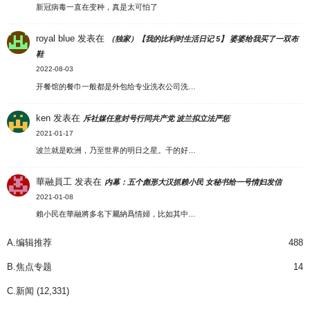
新冠病毒一直在变种，真是太可怕了
royal blue
发表在
（独家）【我的比利时生活日记 5】 婆婆给我买了一双布
鞋
2022-08-03
开餐馆的餐巾一般都是外包给专业洗衣公司洗…
ken
发表在
斥社媒任意封号行同共产党 波兰拟立法严惩
2021-01-17
波兰就是欧洲，乃至世界的明日之星。干的好…
華融員工
发表在
内幕：五个彪形大汉抓赖小民 女秘书给一号情妇发信
2021-01-08
賴小民在華融將多名下屬納爲情婦，比如其中…
A.编辑推荐
488
B.焦点专题
14
C.新闻
(12,331)