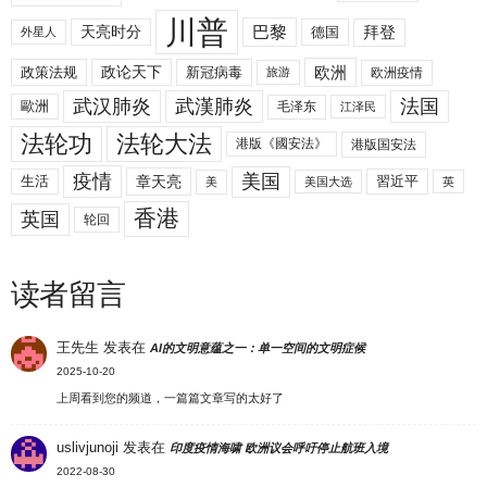
川普
拜登
天亮时分
巴黎
德国
外星人
欧洲
政策法规
政论天下
新冠病毒
欧洲疫情
旅游
武汉肺炎
武漢肺炎
法国
歐洲
毛泽东
江泽民
法轮功
法轮大法
港版《國安法》
港版国安法
美国
疫情
生活
章天亮
習近平
美
美国大选
英
香港
英国
轮回
读者留言
王先生
发表在
AI的文明意蕴之一：单一空间的文明症候
2025-10-20
上周看到您的频道，一篇篇文章写的太好了
uslivjunoji
发表在
印度疫情海啸 欧洲议会呼吁停止航班入境
2022-08-30