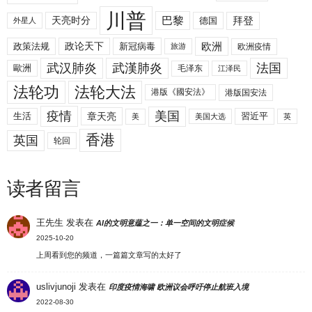
川普
拜登
天亮时分
巴黎
德国
外星人
欧洲
政策法规
政论天下
新冠病毒
欧洲疫情
旅游
武汉肺炎
武漢肺炎
法国
歐洲
毛泽东
江泽民
法轮功
法轮大法
港版《國安法》
港版国安法
美国
疫情
生活
章天亮
習近平
美
美国大选
英
香港
英国
轮回
读者留言
王先生
发表在
AI的文明意蕴之一：单一空间的文明症候
2025-10-20
上周看到您的频道，一篇篇文章写的太好了
uslivjunoji
发表在
印度疫情海啸 欧洲议会呼吁停止航班入境
2022-08-30