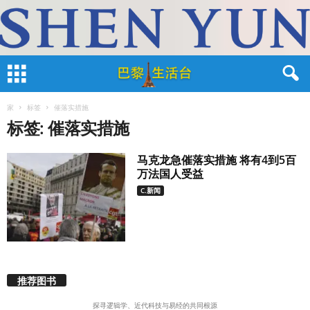
家
标签
催落实措施
标签: 催落实措施
马克龙急催落实措施 将有4到5百
万法国人受益
C.新闻
推荐图书
探寻逻辑学、近代科技与易经的共同根源