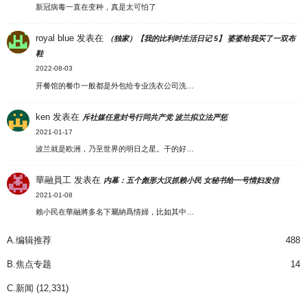
新冠病毒一直在变种，真是太可怕了
royal blue
发表在
（独家）【我的比利时生活日记 5】 婆婆给我买了一双布
鞋
2022-08-03
开餐馆的餐巾一般都是外包给专业洗衣公司洗…
ken
发表在
斥社媒任意封号行同共产党 波兰拟立法严惩
2021-01-17
波兰就是欧洲，乃至世界的明日之星。干的好…
華融員工
发表在
内幕：五个彪形大汉抓赖小民 女秘书给一号情妇发信
2021-01-08
賴小民在華融將多名下屬納爲情婦，比如其中…
A.编辑推荐
488
B.焦点专题
14
C.新闻
(12,331)