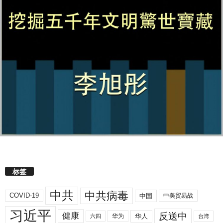
标签
中共
中共病毒
COVID-19
中国
中美贸易战
习近平
反送中
健康
华人
华为
六四
台湾