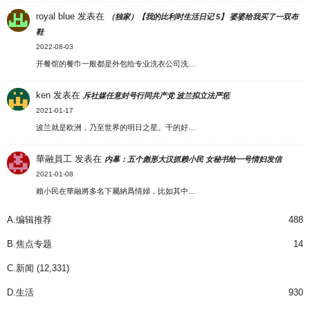
royal blue
发表在
（独家）【我的比利时生活日记 5】 婆婆给我买了一双布
鞋
2022-08-03
开餐馆的餐巾一般都是外包给专业洗衣公司洗…
ken
发表在
斥社媒任意封号行同共产党 波兰拟立法严惩
2021-01-17
波兰就是欧洲，乃至世界的明日之星。干的好…
華融員工
发表在
内幕：五个彪形大汉抓赖小民 女秘书给一号情妇发信
2021-01-08
賴小民在華融將多名下屬納爲情婦，比如其中…
A.编辑推荐
488
B.焦点专题
14
C.新闻
(12,331)
D.生活
930