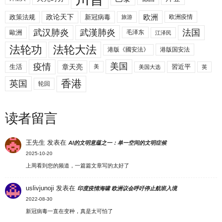
欧洲
政策法规
政论天下
新冠病毒
欧洲疫情
旅游
武汉肺炎
武漢肺炎
法国
歐洲
毛泽东
江泽民
法轮功
法轮大法
港版《國安法》
港版国安法
美国
疫情
生活
章天亮
習近平
美
美国大选
英
香港
英国
轮回
读者留言
王先生
发表在
AI的文明意蕴之一：单一空间的文明症候
2025-10-20
上周看到您的频道，一篇篇文章写的太好了
uslivjunoji
发表在
印度疫情海啸 欧洲议会呼吁停止航班入境
2022-08-30
新冠病毒一直在变种，真是太可怕了