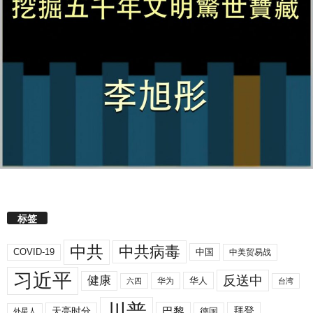
标签
中共
中共病毒
COVID-19
中国
中美贸易战
习近平
反送中
健康
华人
华为
六四
台湾
川普
拜登
天亮时分
巴黎
德国
外星人