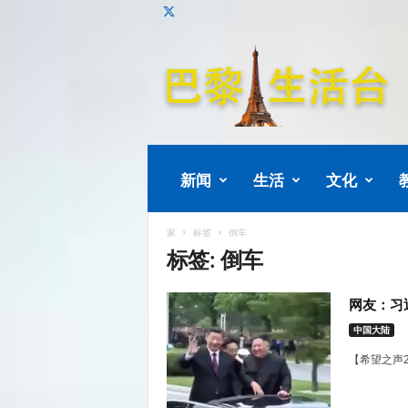
巴
黎
生
活
新闻
生活
文化
家
标签
倒车
标签: 倒车
网友：习
中国大陆
【希望之声2