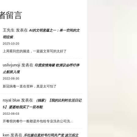
者留言
王先生
发表在
AI的文明意蕴之一：单一空间的文
明症候
2025-10-20
上周看到您的频道，一篇篇文章写的太好了
uslivjunoji
发表在
印度疫情海啸 欧洲议会呼吁停
止航班入境
2022-08-30
新冠病毒一直在变种，真是太可怕了
royal blue
发表在
（独家）【我的比利时生活日记
5】 婆婆给我买了一双布鞋
2022-08-03
开餐馆的餐巾一般都是外包给专业洗衣公司洗…
ken
发表在
斥社媒任意封号行同共产党 波兰拟立