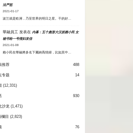
法严惩
2021-01-17
波兰就是欧洲，乃至世界的明日之星。干的好…
華融員工
发表在
内幕：五个彪形大汉抓赖小民 女
秘书给一号情妇发信
2021-01-08
賴小民在華融將多名下屬納爲情婦，比如其中…
辑推荐
488
点专题
14
闻
(12,331)
活
930
化沙龙
(1,471)
項欄目
(2,823)
频
76