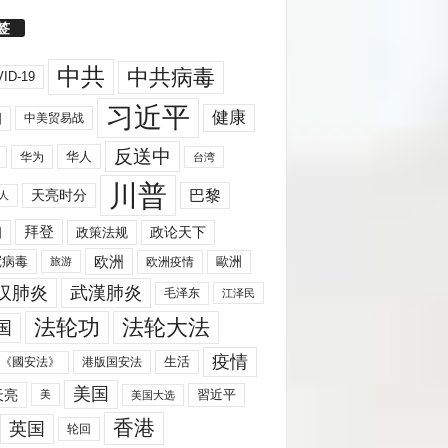
签
中共
中共病毒
ID-19
习近平
健康
国
中美贸易战
反送中
华人
华为
台湾
川普
天亮时分
巴黎
人
拜登
国
政策法规
政论天下
欧洲
歐洲
冠病毒
欧洲疫情
旅游
汉肺炎
武漢肺炎
毛泽东
江泽民
法轮功
法轮大法
国
疫情
生活
《國安法》
港版国安法
美国
天亮
習近平
美
美国大选
香港
英国
轮回