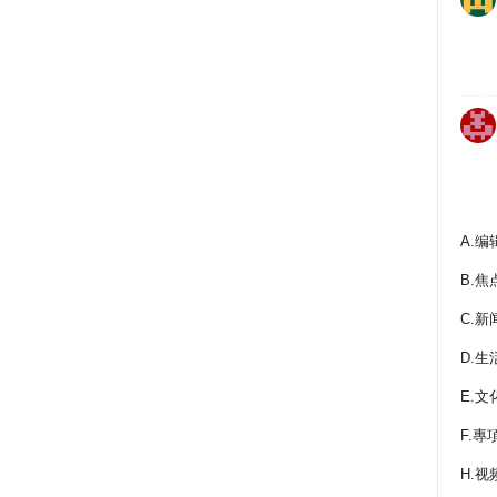
A.编
B.焦
C.新
D.生
E.文
F.專
H.视