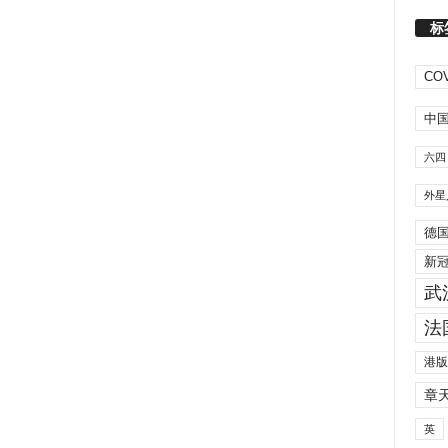
标
COV
中
六四
外星
德
新
武
法
港版
章
英