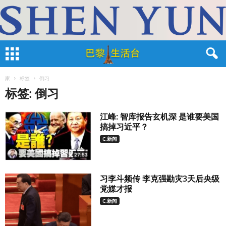
家
标签
倒习
标签: 倒习
江峰: 智库报告玄机深 是谁要美国
搞掉习近平？
C.新闻
习李斗频传 李克强勘灾3天后央级
党媒才报
C.新闻