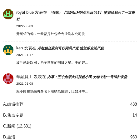
royal blue
发表在
（独家）【我的比利时生活日记 5】 婆婆给我买了一双布
鞋
2022-08-03
开餐馆的餐巾一般都是外包给专业洗衣公司洗…
ken
发表在
斥社媒任意封号行同共产党 波兰拟立法严惩
2021-01-17
波兰就是欧洲，乃至世界的明日之星。干的好…
華融員工
发表在
内幕：五个彪形大汉抓赖小民 女秘书给一号情妇发信
2021-01-08
賴小民在華融將多名下屬納爲情婦，比如其中…
A.编辑推荐
488
B.焦点专题
14
C.新闻
(12,331)
D.生活
930