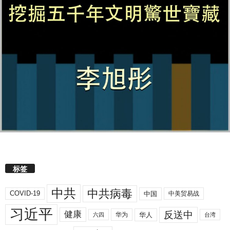
标签
中共
中共病毒
COVID-19
中国
中美贸易战
习近平
反送中
健康
华人
华为
六四
台湾