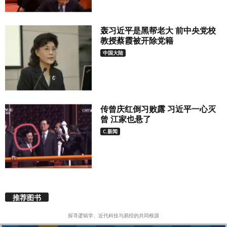
轰习近平是黑帮老大 前中央党校
教授蔡霞被开除党籍
中国大陆
传曾庆红倒习败露 习近平一心灭
曾 江家也悬了
C.新闻
推荐图书
探寻逻辑学、近代科技与易经的共同根源