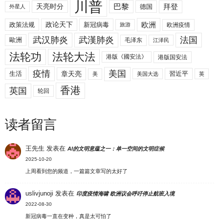
川普
拜登
天亮时分
巴黎
德国
外星人
欧洲
政策法规
政论天下
新冠病毒
欧洲疫情
旅游
武汉肺炎
武漢肺炎
法国
歐洲
毛泽东
江泽民
法轮功
法轮大法
港版《國安法》
港版国安法
美国
疫情
生活
章天亮
習近平
美
美国大选
英
香港
英国
轮回
读者留言
王先生
发表在
AI的文明意蕴之一：单一空间的文明症候
2025-10-20
上周看到您的频道，一篇篇文章写的太好了
uslivjunoji
发表在
印度疫情海啸 欧洲议会呼吁停止航班入境
2022-08-30
新冠病毒一直在变种，真是太可怕了