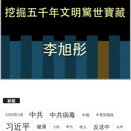
标签
中共
中共病毒
COVID-19
中国
中美贸易战
习近平
反送中
健康
华人
华为
六四
台湾