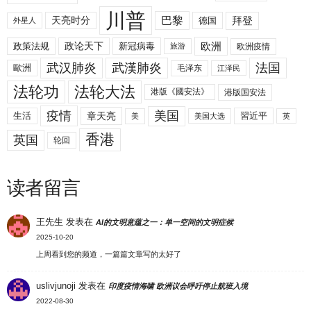
川普
拜登
天亮时分
巴黎
德国
外星人
欧洲
政策法规
政论天下
新冠病毒
欧洲疫情
旅游
武汉肺炎
武漢肺炎
法国
歐洲
毛泽东
江泽民
法轮功
法轮大法
港版《國安法》
港版国安法
美国
疫情
生活
章天亮
習近平
美
美国大选
英
香港
英国
轮回
读者留言
王先生
发表在
AI的文明意蕴之一：单一空间的文明症候
2025-10-20
上周看到您的频道，一篇篇文章写的太好了
uslivjunoji
发表在
印度疫情海啸 欧洲议会呼吁停止航班入境
2022-08-30