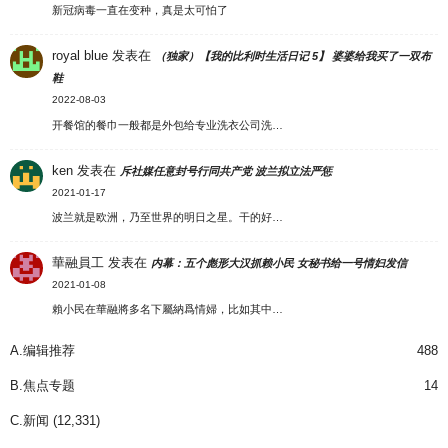
新冠病毒一直在变种，真是太可怕了
royal blue
发表在
（独家）【我的比利时生活日记 5】 婆婆给我买了一双布
鞋
2022-08-03
开餐馆的餐巾一般都是外包给专业洗衣公司洗…
ken
发表在
斥社媒任意封号行同共产党 波兰拟立法严惩
2021-01-17
波兰就是欧洲，乃至世界的明日之星。干的好…
華融員工
发表在
内幕：五个彪形大汉抓赖小民 女秘书给一号情妇发信
2021-01-08
賴小民在華融將多名下屬納爲情婦，比如其中…
A.编辑推荐
488
B.焦点专题
14
C.新闻
(12,331)