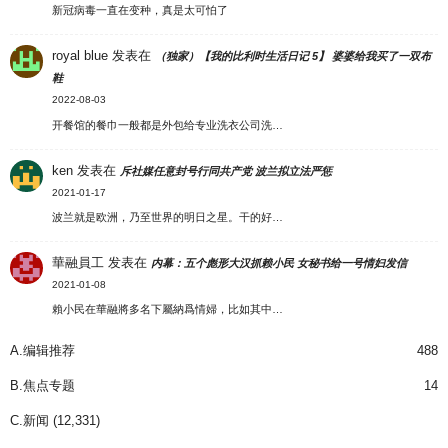
新冠病毒一直在变种，真是太可怕了
royal blue
发表在
（独家）【我的比利时生活日记 5】 婆婆给我买了一双布
鞋
2022-08-03
开餐馆的餐巾一般都是外包给专业洗衣公司洗…
ken
发表在
斥社媒任意封号行同共产党 波兰拟立法严惩
2021-01-17
波兰就是欧洲，乃至世界的明日之星。干的好…
華融員工
发表在
内幕：五个彪形大汉抓赖小民 女秘书给一号情妇发信
2021-01-08
賴小民在華融將多名下屬納爲情婦，比如其中…
A.编辑推荐
488
B.焦点专题
14
C.新闻
(12,331)