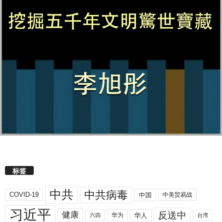
标签
中共
中共病毒
COVID-19
中国
中美贸易战
习近平
反送中
健康
华人
华为
六四
台湾