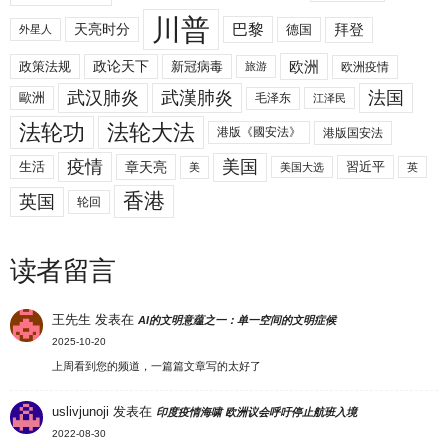
川普
拜登
天亮时分
巴黎
德国
外星人
欧洲
政策法规
政论天下
新冠病毒
欧洲疫情
旅游
武汉肺炎
武漢肺炎
法国
歐洲
毛泽东
江泽民
法轮功
法轮大法
港版《國安法》
港版国安法
美国
疫情
生活
章天亮
習近平
美
美国大选
英
香港
英国
轮回
读者留言
王先生
发表在
AI的文明意蕴之一：单一空间的文明症候
2025-10-20
上周看到您的频道，一篇篇文章写的太好了
uslivjunoji
发表在
印度疫情海啸 欧洲议会呼吁停止航班入境
2022-08-30