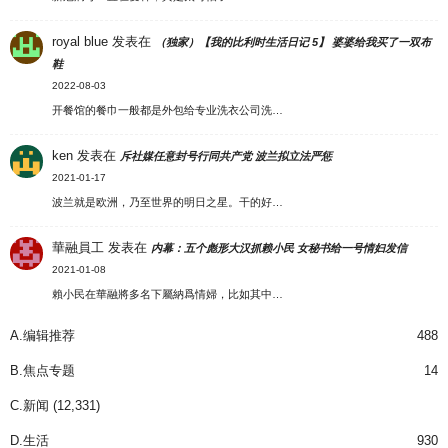
royal blue
发表在
（独家）【我的比利时生活日记 5】 婆婆给我买了一双布
鞋
2022-08-03
开餐馆的餐巾一般都是外包给专业洗衣公司洗…
ken
发表在
斥社媒任意封号行同共产党 波兰拟立法严惩
2021-01-17
波兰就是欧洲，乃至世界的明日之星。干的好…
華融員工
发表在
内幕：五个彪形大汉抓赖小民 女秘书给一号情妇发信
2021-01-08
賴小民在華融將多名下屬納爲情婦，比如其中…
A.编辑推荐
488
B.焦点专题
14
C.新闻
(12,331)
D.生活
930