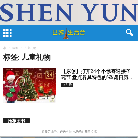
家
标签
儿童礼物
标签: 儿童礼物
【原创】打开24个小惊喜迎接圣
诞节 盘点各具特色的“圣诞日历...
D.生活
推荐图书
探寻逻辑学、近代科技与易经的共同根源