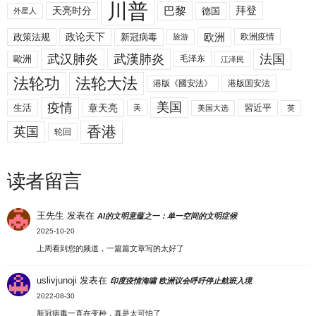
川普
拜登
天亮时分
巴黎
德国
外星人
欧洲
政策法规
政论天下
新冠病毒
欧洲疫情
旅游
武汉肺炎
武漢肺炎
法国
歐洲
毛泽东
江泽民
法轮功
法轮大法
港版《國安法》
港版国安法
美国
疫情
生活
章天亮
習近平
美
美国大选
英
香港
英国
轮回
读者留言
王先生
发表在
AI的文明意蕴之一：单一空间的文明症候
2025-10-20
上周看到您的频道，一篇篇文章写的太好了
uslivjunoji
发表在
印度疫情海啸 欧洲议会呼吁停止航班入境
2022-08-30
新冠病毒一直在变种，真是太可怕了