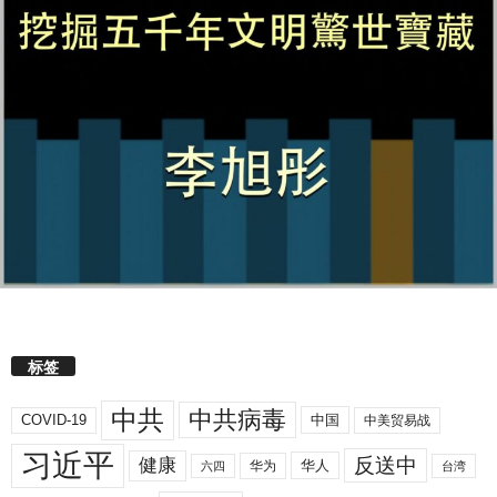
标签
中共
中共病毒
COVID-19
中国
中美贸易战
习近平
反送中
健康
华人
华为
六四
台湾