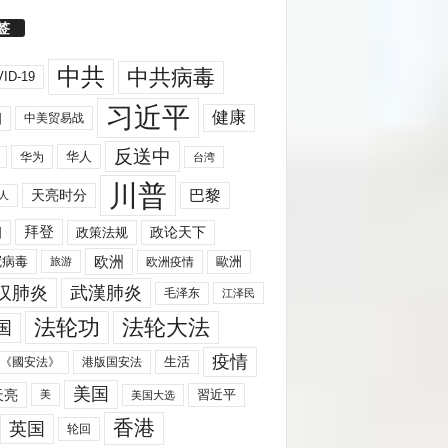
签
中共
中共病毒
ID-19
习近平
健康
国
中美贸易战
反送中
华人
华为
台湾
川普
天亮时分
巴黎
人
拜登
国
政策法规
政论天下
欧洲
歐洲
冠病毒
欧洲疫情
旅游
汉肺炎
武漢肺炎
毛泽东
江泽民
法轮功
法轮大法
国
疫情
生活
《國安法》
港版国安法
美国
天亮
習近平
美
美国大选
香港
英国
轮回