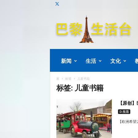
巴
黎
生
活
新闻
生活
文化
家
标签
儿童书籍
标签: 儿童书籍
【原创】
D.生活
【欧洲希望之