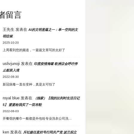
者留言
王先生
发表在
AI的文明意蕴之一：单一空间的文
明症候
2025-10-20
上周看到您的频道，一篇篇文章写的太好了
uslivjunoji
发表在
印度疫情海啸 欧洲议会呼吁停
止航班入境
2022-08-30
新冠病毒一直在变种，真是太可怕了
royal blue
发表在
（独家）【我的比利时生活日记
5】 婆婆给我买了一双布鞋
2022-08-03
开餐馆的餐巾一般都是外包给专业洗衣公司洗…
ken
发表在
斥社媒任意封号行同共产党 波兰拟立