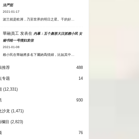
法严惩
2021-01-17
波兰就是欧洲，乃至世界的明日之星。干的好…
華融員工
发表在
内幕：五个彪形大汉抓赖小民 女
秘书给一号情妇发信
2021-01-08
賴小民在華融將多名下屬納爲情婦，比如其中…
辑推荐
488
点专题
14
闻
(12,331)
活
930
化沙龙
(1,471)
項欄目
(2,823)
频
76