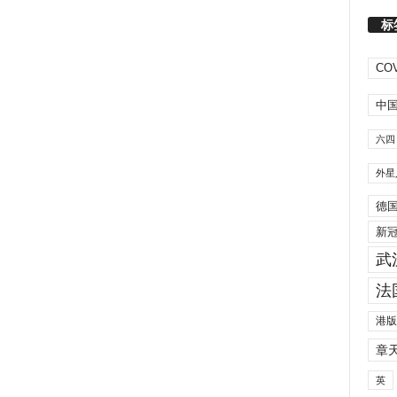
标
COV
中
六四
外星
德
新
武
法
港版
章
英