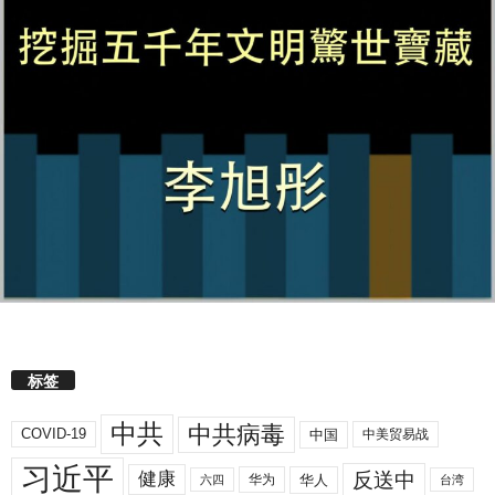
标签
中共
中共病毒
COVID-19
中国
中美贸易战
习近平
反送中
健康
华人
华为
六四
台湾