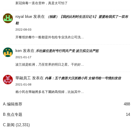
新冠病毒一直在变种，真是太可怕了
royal blue
发表在
（独家）【我的比利时生活日记 5】 婆婆给我买了一双布
鞋
2022-08-03
开餐馆的餐巾一般都是外包给专业洗衣公司洗…
ken
发表在
斥社媒任意封号行同共产党 波兰拟立法严惩
2021-01-17
波兰就是欧洲，乃至世界的明日之星。干的好…
華融員工
发表在
内幕：五个彪形大汉抓赖小民 女秘书给一号情妇发信
2021-01-08
賴小民在華融將多名下屬納爲情婦，比如其中…
A.编辑推荐
488
B.焦点专题
14
C.新闻
(12,331)