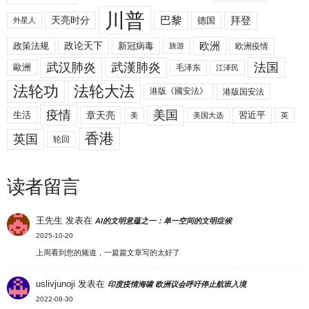
川普
拜登
天亮时分
巴黎
德国
外星人
欧洲
政策法规
政论天下
新冠病毒
欧洲疫情
旅游
武汉肺炎
武漢肺炎
法国
歐洲
毛泽东
江泽民
法轮功
法轮大法
港版《國安法》
港版国安法
美国
疫情
生活
章天亮
習近平
美
美国大选
英
香港
英国
轮回
读者留言
王先生
发表在
AI的文明意蕴之一：单一空间的文明症候
2025-10-20
上周看到您的频道，一篇篇文章写的太好了
uslivjunoji
发表在
印度疫情海啸 欧洲议会呼吁停止航班入境
2022-08-30