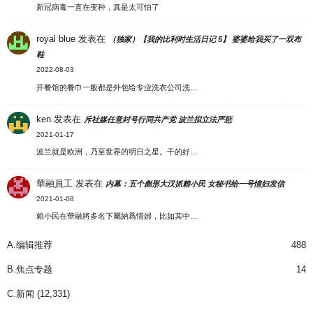
新冠病毒一直在变种，真是太可怕了
royal blue
发表在
（独家）【我的比利时生活日记 5】 婆婆给我买了一双布
鞋
2022-08-03
开餐馆的餐巾一般都是外包给专业洗衣公司洗…
ken
发表在
斥社媒任意封号行同共产党 波兰拟立法严惩
2021-01-17
波兰就是欧洲，乃至世界的明日之星。干的好…
華融員工
发表在
内幕：五个彪形大汉抓赖小民 女秘书给一号情妇发信
2021-01-08
賴小民在華融將多名下屬納爲情婦，比如其中…
A.编辑推荐
488
B.焦点专题
14
C.新闻
(12,331)