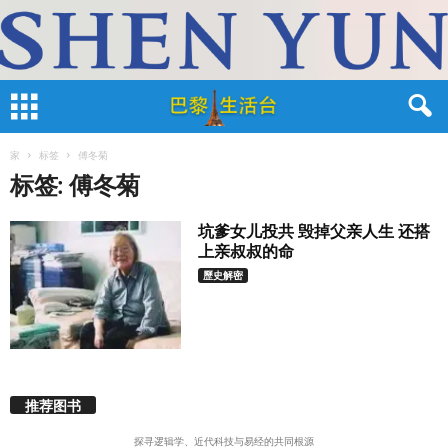
家
标签
傅冬菊
标签: 傅冬菊
坑爹女儿投共 毁掉父亲人生 还搭
上亲叔叔的命
歷史解密
推荐图书
探寻逻辑学、近代科技与易经的共同根源