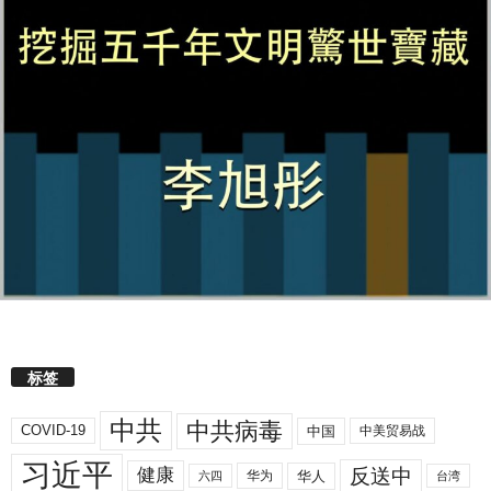
标签
中共
中共病毒
COVID-19
中国
中美贸易战
习近平
反送中
健康
华人
华为
六四
台湾