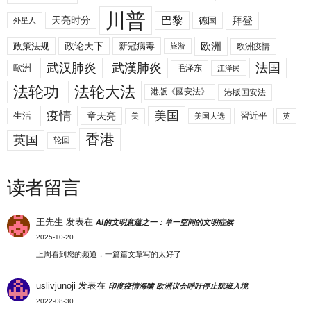
川普
拜登
天亮时分
巴黎
德国
外星人
欧洲
政策法规
政论天下
新冠病毒
欧洲疫情
旅游
武汉肺炎
武漢肺炎
法国
歐洲
毛泽东
江泽民
法轮功
法轮大法
港版《國安法》
港版国安法
美国
疫情
生活
章天亮
習近平
美
美国大选
英
香港
英国
轮回
读者留言
王先生
发表在
AI的文明意蕴之一：单一空间的文明症候
2025-10-20
上周看到您的频道，一篇篇文章写的太好了
uslivjunoji
发表在
印度疫情海啸 欧洲议会呼吁停止航班入境
2022-08-30