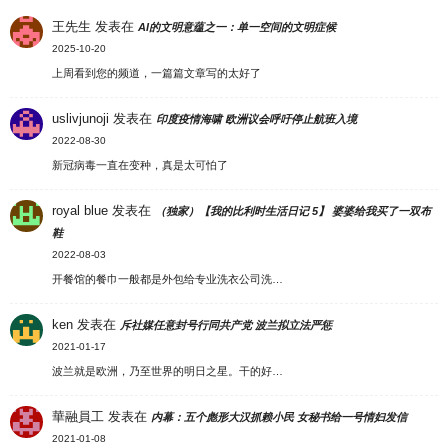
王先生
发表在
AI的文明意蕴之一：单一空间的文明症候
2025-10-20
上周看到您的频道，一篇篇文章写的太好了
uslivjunoji
发表在
印度疫情海啸 欧洲议会呼吁停止航班入境
2022-08-30
新冠病毒一直在变种，真是太可怕了
royal blue
发表在
（独家）【我的比利时生活日记 5】 婆婆给我买了一双布
鞋
2022-08-03
开餐馆的餐巾一般都是外包给专业洗衣公司洗…
ken
发表在
斥社媒任意封号行同共产党 波兰拟立法严惩
2021-01-17
波兰就是欧洲，乃至世界的明日之星。干的好…
華融員工
发表在
内幕：五个彪形大汉抓赖小民 女秘书给一号情妇发信
2021-01-08