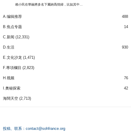
賴小民在華融將多名下屬納爲情婦，比如其中…
A.编辑推荐
488
B.焦点专题
14
C.新闻
(12,331)
D.生活
930
E.文化沙龙
(1,471)
F.專項欄目
(2,823)
H.视频
76
I.奧秘探索
42
海闊天空
(2,713)
投稿、联系：
contact@sohfrance.org