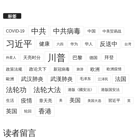
标签
中共
中共病毒
COVID-19
中国
中美贸易战
习近平
反送中
健康
华人
华为
六四
台湾
川普
拜登
天亮时分
巴黎
德国
外星人
欧洲
政策法规
政论天下
新冠病毒
欧洲疫情
旅游
武汉肺炎
武漢肺炎
法国
歐洲
毛泽东
江泽民
法轮功
法轮大法
港版《國安法》
港版国安法
美国
疫情
生活
章天亮
習近平
美
美国大选
英
香港
英国
轮回
读者留言