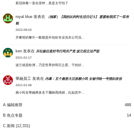
新冠病毒一直在变种，真是太可怕了
royal blue
发表在
（独家）【我的比利时生活日记 5】 婆婆给我买了一双布
鞋
2022-08-03
开餐馆的餐巾一般都是外包给专业洗衣公司洗…
ken
发表在
斥社媒任意封号行同共产党 波兰拟立法严惩
2021-01-17
波兰就是欧洲，乃至世界的明日之星。干的好…
華融員工
发表在
内幕：五个彪形大汉抓赖小民 女秘书给一号情妇发信
2021-01-08
賴小民在華融將多名下屬納爲情婦，比如其中…
A.编辑推荐
488
B.焦点专题
14
C.新闻
(12,331)