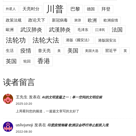
川普
拜登
天亮时分
巴黎
德国
外星人
欧洲
政策法规
政论天下
新冠病毒
欧洲疫情
旅游
武汉肺炎
武漢肺炎
法国
歐洲
毛泽东
江泽民
法轮功
法轮大法
港版《國安法》
港版国安法
美国
疫情
生活
章天亮
習近平
美
美国大选
英
香港
英国
轮回
读者留言
王先生
发表在
AI的文明意蕴之一：单一空间的文明症候
2025-10-20
上周看到您的频道，一篇篇文章写的太好了
uslivjunoji
发表在
印度疫情海啸 欧洲议会呼吁停止航班入境
2022-08-30