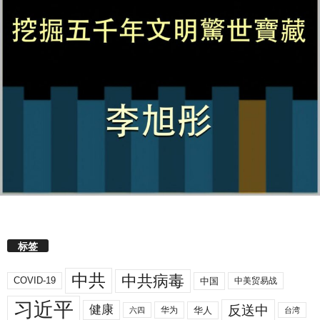
标签
中共
中共病毒
COVID-19
中国
中美贸易战
习近平
反送中
健康
华人
华为
六四
台湾