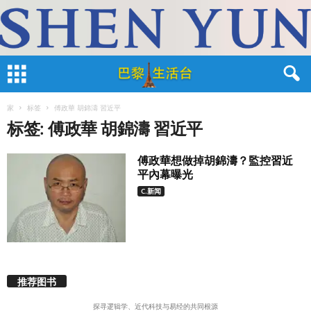
家
标签
傅政華 胡錦濤 習近平
标签: 傅政華 胡錦濤 習近平
傅政華想做掉胡錦濤？監控習近
平內幕曝光
C.新闻
推荐图书
探寻逻辑学、近代科技与易经的共同根源