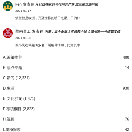
ken
发表在
斥社媒任意封号行同共产党 波兰拟立法严惩
2021-01-17
波兰就是欧洲，乃至世界的明日之星。干的好…
華融員工
发表在
内幕：五个彪形大汉抓赖小民 女秘书给一号情妇发信
2021-01-08
賴小民在華融將多名下屬納爲情婦，比如其中…
A.编辑推荐
488
B.焦点专题
14
C.新闻
(12,331)
D.生活
930
E.文化沙龙
(1,471)
F.專項欄目
(2,823)
H.视频
76
I.奧秘探索
42