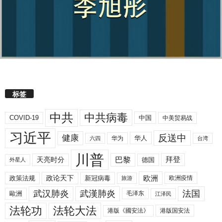
标签
中共
中共病毒
COVID-19
中国
中美贸易战
习近平
反送中
健康
华人
华为
六四
台湾
川普
拜登
天亮时分
巴黎
德国
外星人
欧洲
政策法规
政论天下
新冠病毒
欧洲疫情
旅游
武汉肺炎
武漢肺炎
法国
歐洲
毛泽东
江泽民
法轮功
法轮大法
港版《國安法》
港版国安法