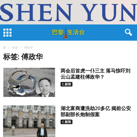
家
标签
傅政华
标签: 傅政华
两会后首虎一仆三主 落马惊吓刘
云山孟建柱傅政华？
C.新闻
湖北富商遭洗劫20多亿 揭前公安
部副部长炮制假案
C.新闻