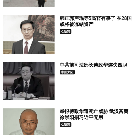
韩正郭声琨等5高官有事了 在28国
或将被冻结资产
C.新闻
中共前司法部长傅政华连失四职
中国大陆
举报傅政华遭死亡威胁 武汉富商
徐崇阳指习近平无用
C.新闻