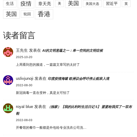
美国
疫情
生活
章天亮
習近平
美
美国大选
英
香港
英国
轮回
读者留言
王先生
发表在
AI的文明意蕴之一：单一空间的文明症候
2025-10-20
上周看到您的频道，一篇篇文章写的太好了
uslivjunoji
发表在
印度疫情海啸 欧洲议会呼吁停止航班入境
2022-08-30
新冠病毒一直在变种，真是太可怕了
royal blue
发表在
（独家）【我的比利时生活日记 5】 婆婆给我买了一双布
鞋
2022-08-03
开餐馆的餐巾一般都是外包给专业洗衣公司洗…