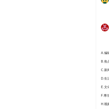
A.编
B.焦
C.新
D.生
E.文
F.專
H.视