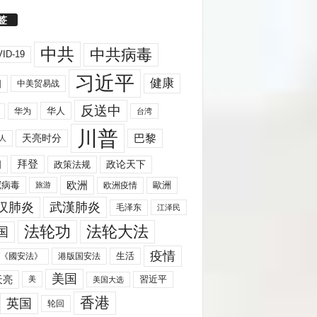
签
中共
中共病毒
ID-19
习近平
健康
国
中美贸易战
反送中
华人
华为
台湾
川普
天亮时分
巴黎
人
拜登
国
政策法规
政论天下
欧洲
歐洲
冠病毒
欧洲疫情
旅游
汉肺炎
武漢肺炎
毛泽东
江泽民
法轮功
法轮大法
国
疫情
生活
《國安法》
港版国安法
美国
天亮
習近平
美
美国大选
香港
英国
轮回