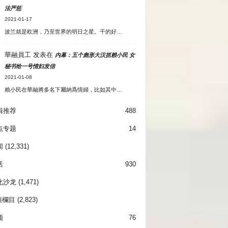
法严惩
2021-01-17
波兰就是欧洲，乃至世界的明日之星。干的好…
華融員工
发表在
内幕：五个彪形大汉抓赖小民 女
秘书给一号情妇发信
2021-01-08
賴小民在華融將多名下屬納爲情婦，比如其中…
辑推荐
488
点专题
14
闻
(12,331)
活
930
化沙龙
(1,471)
項欄目
(2,823)
频
76