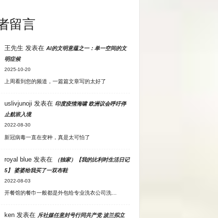
者留言
王先生
发表在
AI的文明意蕴之一：单一空间的文
明症候
2025-10-20
上周看到您的频道，一篇篇文章写的太好了
uslivjunoji
发表在
印度疫情海啸 欧洲议会呼吁停
止航班入境
2022-08-30
新冠病毒一直在变种，真是太可怕了
royal blue
发表在
（独家）【我的比利时生活日记
5】 婆婆给我买了一双布鞋
2022-08-03
开餐馆的餐巾一般都是外包给专业洗衣公司洗…
ken
发表在
斥社媒任意封号行同共产党 波兰拟立