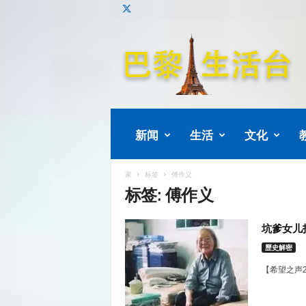
巴
黎
生
活
新闻
生活
文化
家
标签
傅作义
标签: 傅作义
坑爹女儿
歷史解密
【希望之声2