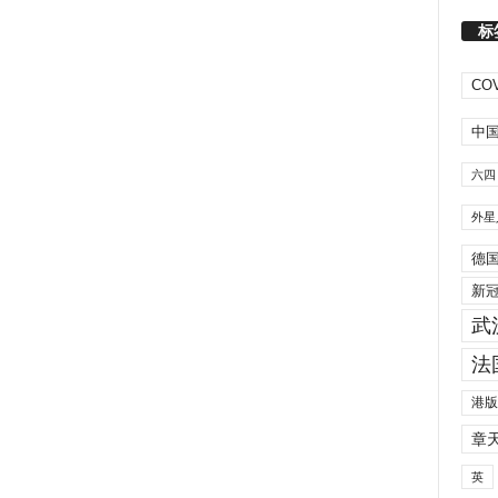
标
COV
中
六四
外星
德
新
武
法
港版
章
英