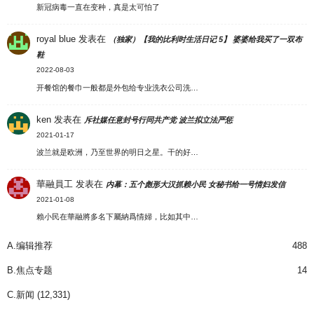
新冠病毒一直在变种，真是太可怕了
royal blue
发表在
（独家）【我的比利时生活日记 5】 婆婆给我买了一双布
鞋
2022-08-03
开餐馆的餐巾一般都是外包给专业洗衣公司洗…
ken
发表在
斥社媒任意封号行同共产党 波兰拟立法严惩
2021-01-17
波兰就是欧洲，乃至世界的明日之星。干的好…
華融員工
发表在
内幕：五个彪形大汉抓赖小民 女秘书给一号情妇发信
2021-01-08
賴小民在華融將多名下屬納爲情婦，比如其中…
A.编辑推荐
488
B.焦点专题
14
C.新闻
(12,331)