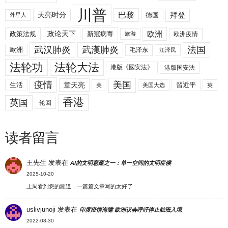
川普
拜登
天亮时分
巴黎
德国
外星人
欧洲
政策法规
政论天下
新冠病毒
欧洲疫情
旅游
武汉肺炎
武漢肺炎
法国
歐洲
毛泽东
江泽民
法轮功
法轮大法
港版《國安法》
港版国安法
美国
疫情
生活
章天亮
習近平
美
美国大选
英
香港
英国
轮回
读者留言
王先生
发表在
AI的文明意蕴之一：单一空间的文明症候
2025-10-20
上周看到您的频道，一篇篇文章写的太好了
uslivjunoji
发表在
印度疫情海啸 欧洲议会呼吁停止航班入境
2022-08-30