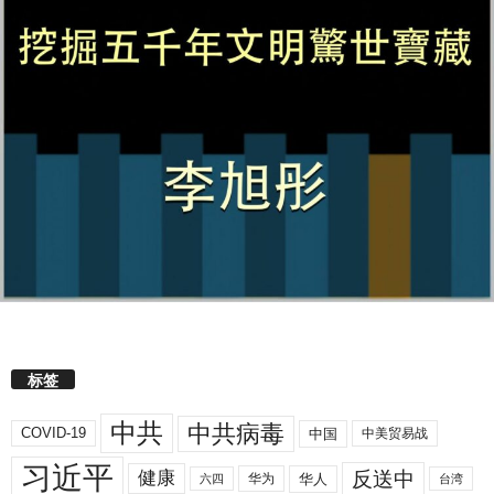
标签
中共
中共病毒
COVID-19
中国
中美贸易战
习近平
反送中
健康
华人
华为
六四
台湾