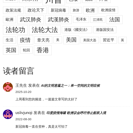
欧洲
政策法规
政论天下
新冠病毒
欧洲疫情
旅游
武汉肺炎
武漢肺炎
法国
歐洲
毛泽东
江泽民
法轮功
法轮大法
港版《國安法》
港版国安法
美国
疫情
生活
章天亮
習近平
美
美国大选
英
香港
英国
轮回
读者留言
王先生
发表在
AI的文明意蕴之一：单一空间的文明症候
2025-10-20
上周看到您的频道，一篇篇文章写的太好了
uslivjunoji
发表在
印度疫情海啸 欧洲议会呼吁停止航班入境
2022-08-30
新冠病毒一直在变种，真是太可怕了