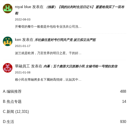
royal blue
发表在
（独家）【我的比利时生活日记 5】 婆婆给我买了一双布
鞋
2022-08-03
开餐馆的餐巾一般都是外包给专业洗衣公司洗…
ken
发表在
斥社媒任意封号行同共产党 波兰拟立法严惩
2021-01-17
波兰就是欧洲，乃至世界的明日之星。干的好…
華融員工
发表在
内幕：五个彪形大汉抓赖小民 女秘书给一号情妇发信
2021-01-08
賴小民在華融將多名下屬納爲情婦，比如其中…
A.编辑推荐
488
B.焦点专题
14
C.新闻
(12,331)
D.生活
930