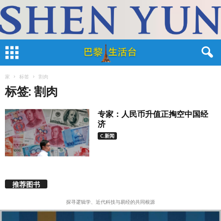
家
标签
割肉
标签: 割肉
专家：人民币升值正掏空中国经
济
C.新闻
推荐图书
探寻逻辑学、近代科技与易经的共同根源