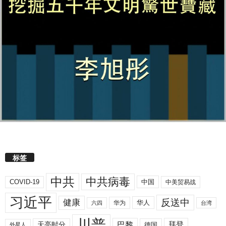
标签
中共
中共病毒
COVID-19
中国
中美贸易战
习近平
反送中
健康
华人
华为
六四
台湾
川普
拜登
天亮时分
巴黎
德国
外星人