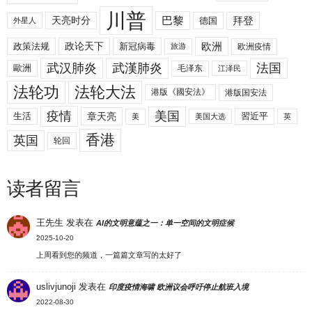
川普
拜登
天亮时分
巴黎
德国
外星人
欧洲
政策法规
政论天下
新冠病毒
欧洲疫情
旅游
武汉肺炎
武漢肺炎
法国
歐洲
毛泽东
江泽民
法轮功
法轮大法
港版《國安法》
港版国安法
美国
疫情
生活
章天亮
習近平
美
美国大选
英
香港
英国
轮回
读者留言
王先生
发表在
AI的文明意蕴之一：单一空间的文明症候
2025-10-20
上周看到您的频道，一篇篇文章写的太好了
uslivjunoji
发表在
印度疫情海啸 欧洲议会呼吁停止航班入境
2022-08-30