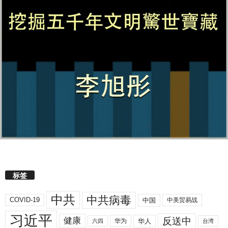
标签
中共
中共病毒
COVID-19
中国
中美贸易战
习近平
反送中
健康
华人
华为
六四
台湾