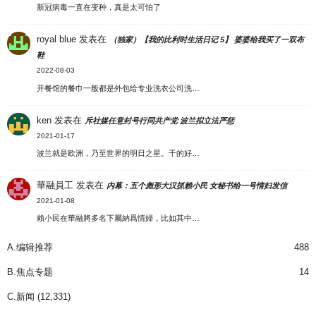
新冠病毒一直在变种，真是太可怕了
royal blue
发表在
（独家）【我的比利时生活日记 5】 婆婆给我买了一双布
鞋
2022-08-03
开餐馆的餐巾一般都是外包给专业洗衣公司洗…
ken
发表在
斥社媒任意封号行同共产党 波兰拟立法严惩
2021-01-17
波兰就是欧洲，乃至世界的明日之星。干的好…
華融員工
发表在
内幕：五个彪形大汉抓赖小民 女秘书给一号情妇发信
2021-01-08
賴小民在華融將多名下屬納爲情婦，比如其中…
A.编辑推荐
488
B.焦点专题
14
C.新闻
(12,331)