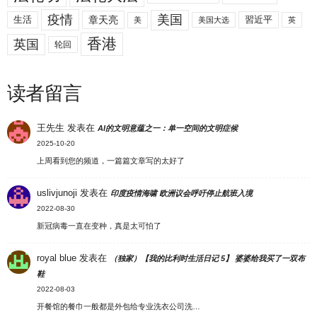
美国
疫情
生活
章天亮
習近平
美
美国大选
英
香港
英国
轮回
读者留言
王先生
发表在
AI的文明意蕴之一：单一空间的文明症候
2025-10-20
上周看到您的频道，一篇篇文章写的太好了
uslivjunoji
发表在
印度疫情海啸 欧洲议会呼吁停止航班入境
2022-08-30
新冠病毒一直在变种，真是太可怕了
royal blue
发表在
（独家）【我的比利时生活日记 5】 婆婆给我买了一双布
鞋
2022-08-03
开餐馆的餐巾一般都是外包给专业洗衣公司洗…