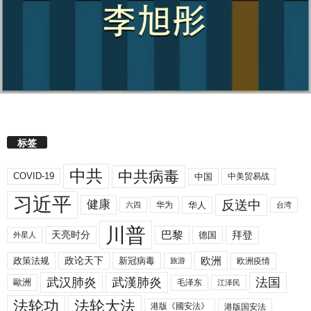
标签
中共
中共病毒
COVID-19
中国
中美贸易战
习近平
反送中
健康
华人
华为
六四
台湾
川普
拜登
天亮时分
巴黎
德国
外星人
欧洲
政策法规
政论天下
新冠病毒
欧洲疫情
旅游
武汉肺炎
武漢肺炎
法国
歐洲
毛泽东
江泽民
法轮功
法轮大法
港版《國安法》
港版国安法