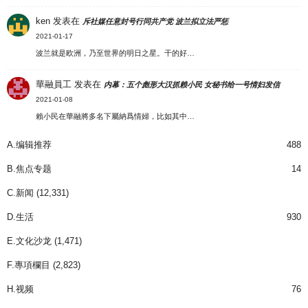
ken
发表在
斥社媒任意封号行同共产党 波兰拟立法严惩
2021-01-17
波兰就是欧洲，乃至世界的明日之星。干的好…
華融員工
发表在
内幕：五个彪形大汉抓赖小民 女秘书给一号情妇发信
2021-01-08
賴小民在華融將多名下屬納爲情婦，比如其中…
A.编辑推荐
488
B.焦点专题
14
C.新闻
(12,331)
D.生活
930
E.文化沙龙
(1,471)
F.專項欄目
(2,823)
H.视频
76