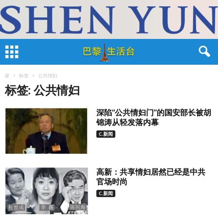
家
标签
公共情妇
标签: 公共情妇
深陷“公共情妇门”的国安部长被胡
锦涛从轻发落内幕
C.新闻
高新：共享情妇居然已经是中共
官场时尚
C.新闻