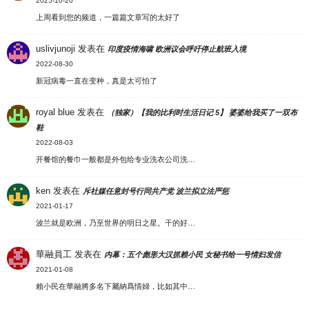
2025-10-20
上周看到您的频道，一篇篇文章写的太好了
uslivjunoji
发表在
印度疫情海啸 欧洲议会呼吁停止航班入境
2022-08-30
新冠病毒一直在变种，真是太可怕了
royal blue
发表在
（独家）【我的比利时生活日记 5】 婆婆给我买了一双布
鞋
2022-08-03
开餐馆的餐巾一般都是外包给专业洗衣公司洗…
ken
发表在
斥社媒任意封号行同共产党 波兰拟立法严惩
2021-01-17
波兰就是欧洲，乃至世界的明日之星。干的好…
華融員工
发表在
内幕：五个彪形大汉抓赖小民 女秘书给一号情妇发信
2021-01-08
賴小民在華融將多名下屬納爲情婦，比如其中…