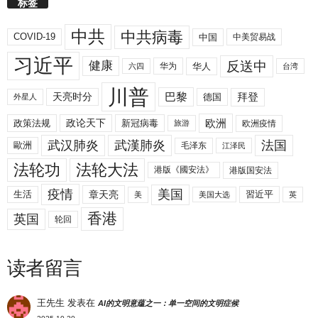
标签
中共
中共病毒
COVID-19
中国
中美贸易战
习近平
反送中
健康
华人
华为
六四
台湾
川普
拜登
天亮时分
巴黎
德国
外星人
欧洲
政策法规
政论天下
新冠病毒
欧洲疫情
旅游
武汉肺炎
武漢肺炎
法国
歐洲
毛泽东
江泽民
法轮功
法轮大法
港版《國安法》
港版国安法
美国
疫情
生活
章天亮
習近平
美
美国大选
英
香港
英国
轮回
读者留言
王先生
发表在
AI的文明意蕴之一：单一空间的文明症候