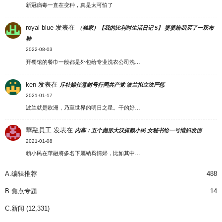
新冠病毒一直在变种，真是太可怕了
royal blue
发表在
（独家）【我的比利时生活日记 5】 婆婆给我买了一双布
鞋
2022-08-03
开餐馆的餐巾一般都是外包给专业洗衣公司洗…
ken
发表在
斥社媒任意封号行同共产党 波兰拟立法严惩
2021-01-17
波兰就是欧洲，乃至世界的明日之星。干的好…
華融員工
发表在
内幕：五个彪形大汉抓赖小民 女秘书给一号情妇发信
2021-01-08
賴小民在華融將多名下屬納爲情婦，比如其中…
A.编辑推荐
488
B.焦点专题
14
C.新闻
(12,331)