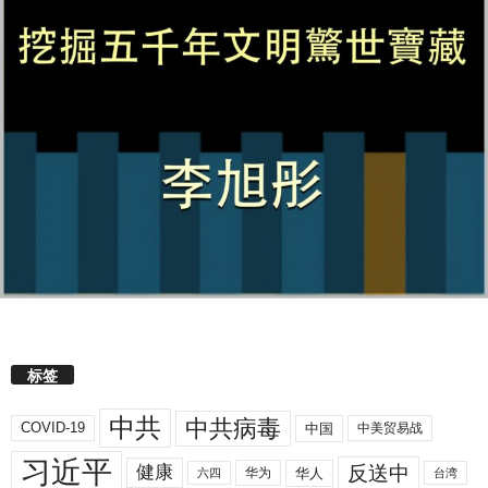
标签
中共
中共病毒
COVID-19
中国
中美贸易战
习近平
反送中
健康
华人
华为
六四
台湾