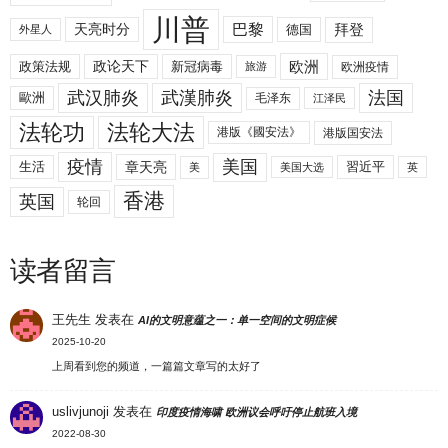
川普
拜登
天亮时分
巴黎
德国
外星人
欧洲
政策法规
政论天下
新冠病毒
欧洲疫情
旅游
武汉肺炎
武漢肺炎
法国
歐洲
毛泽东
江泽民
法轮功
法轮大法
港版《國安法》
港版国安法
美国
疫情
生活
章天亮
習近平
美
美国大选
英
香港
英国
轮回
读者留言
王先生
发表在
AI的文明意蕴之一：单一空间的文明症候
2025-10-20
上周看到您的频道，一篇篇文章写的太好了
uslivjunoji
发表在
印度疫情海啸 欧洲议会呼吁停止航班入境
2022-08-30