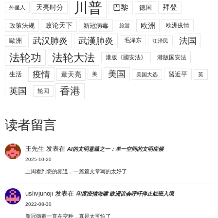
川普
拜登
天亮时分
巴黎
德国
外星人
欧洲
政策法规
政论天下
新冠病毒
欧洲疫情
旅游
武汉肺炎
武漢肺炎
法国
歐洲
毛泽东
江泽民
法轮功
法轮大法
港版《國安法》
港版国安法
美国
疫情
生活
章天亮
習近平
美
美国大选
英
香港
英国
轮回
读者留言
王先生
发表在
AI的文明意蕴之一：单一空间的文明症候
2025-10-20
上周看到您的频道，一篇篇文章写的太好了
uslivjunoji
发表在
印度疫情海啸 欧洲议会呼吁停止航班入境
2022-08-30
新冠病毒一直在变种，真是太可怕了