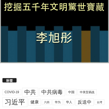
标签
中共
中共病毒
COVID-19
中国
中美贸易战
习近平
反送中
健康
华人
华为
六四
台湾