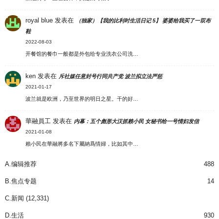
royal blue
发表在
（独家）【我的比利时生活日记 5】 婆婆给我买了一双布
鞋
2022-08-03
开餐馆的餐巾一般都是外包给专业洗衣公司洗…
ken
发表在
斥社媒任意封号行同共产党 波兰拟立法严惩
2021-01-17
波兰就是欧洲，乃至世界的明日之星。干的好…
華融員工
发表在
内幕：五个彪形大汉抓赖小民 女秘书给一号情妇发信
2021-01-08
賴小民在華融將多名下屬納爲情婦，比如其中…
A.编辑推荐
488
B.焦点专题
14
C.新闻
(12,331)
D.生活
930