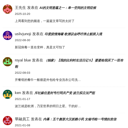
王先生
发表在
AI的文明意蕴之一：单一空间的文明症候
2025-10-20
上周看到您的频道，一篇篇文章写的太好了
uslivjunoji
发表在
印度疫情海啸 欧洲议会呼吁停止航班入境
2022-08-30
新冠病毒一直在变种，真是太可怕了
royal blue
发表在
（独家）【我的比利时生活日记 5】 婆婆给我买了一双布
鞋
2022-08-03
开餐馆的餐巾一般都是外包给专业洗衣公司洗…
ken
发表在
斥社媒任意封号行同共产党 波兰拟立法严惩
2021-01-17
波兰就是欧洲，乃至世界的明日之星。干的好…
華融員工
发表在
内幕：五个彪形大汉抓赖小民 女秘书给一号情妇发信
2021-01-08