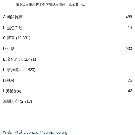
賴小民在華融將多名下屬納爲情婦，比如其中…
A.编辑推荐
488
B.焦点专题
14
C.新闻
(12,331)
D.生活
930
E.文化沙龙
(1,471)
F.專項欄目
(2,823)
H.视频
76
I.奧秘探索
42
海闊天空
(2,713)
投稿、联系：
contact@sohfrance.org