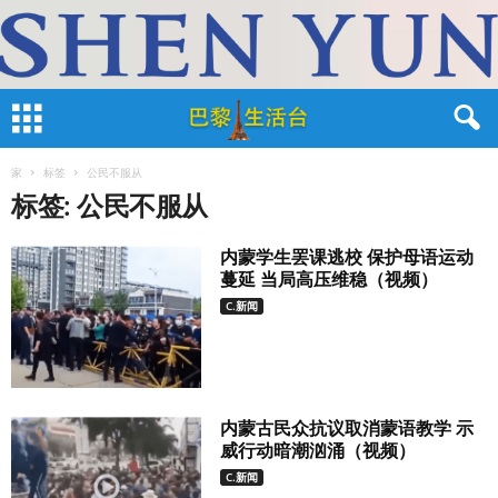
家
标签
公民不服从
标签: 公民不服从
内蒙学生罢课逃校 保护母语运动
蔓延 当局高压维稳（视频）
C.新闻
内蒙古民众抗议取消蒙语教学 示
威行动暗潮汹涌（视频）
C.新闻