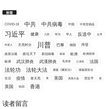
标签
中共
中共病毒
COVID-19
中国
中美贸易战
习近平
反送中
健康
华人
华为
六四
台湾
川普
拜登
天亮时分
巴黎
德国
外星人
欧洲
政策法规
政论天下
新冠病毒
欧洲疫情
旅游
武汉肺炎
武漢肺炎
法国
歐洲
毛泽东
江泽民
法轮功
法轮大法
港版《國安法》
港版国安法
美国
疫情
生活
章天亮
習近平
美
美国大选
英
香港
英国
轮回
读者留言