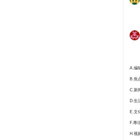
A.编
B.焦
C.新
D.生
E.文
F.專
H.视