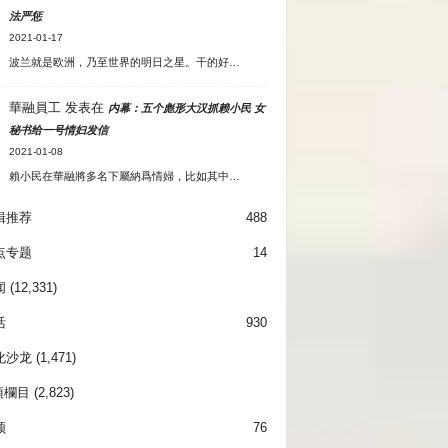
法严惩
2021-01-17
波兰就是欧洲，乃至世界的明日之星。干的好…
華融員工
发表在
内幕：五个彪形大汉抓赖小民 女
秘书给一号情妇发信
2021-01-08
賴小民在華融將多名下屬納爲情婦，比如其中…
辑推荐
488
点专题
14
闻
(12,331)
活
930
化沙龙
(1,471)
項欄目
(2,823)
频
76