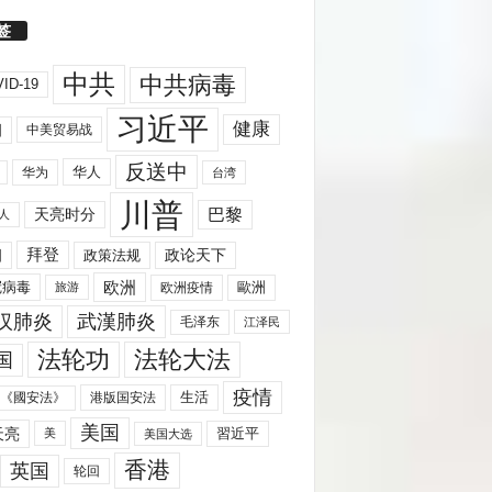
签
中共
中共病毒
ID-19
习近平
健康
国
中美贸易战
反送中
华人
华为
台湾
川普
天亮时分
巴黎
人
拜登
国
政策法规
政论天下
欧洲
歐洲
冠病毒
欧洲疫情
旅游
汉肺炎
武漢肺炎
毛泽东
江泽民
法轮功
法轮大法
国
疫情
生活
《國安法》
港版国安法
美国
天亮
習近平
美
美国大选
香港
英国
轮回