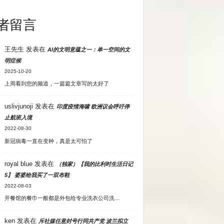
者留言
王先生
发表在
AI的文明意蕴之一：单一空间的文
明症候
2025-10-20
上周看到您的频道，一篇篇文章写的太好了
uslivjunoji
发表在
印度疫情海啸 欧洲议会呼吁停
止航班入境
2022-08-30
新冠病毒一直在变种，真是太可怕了
royal blue
发表在
（独家）【我的比利时生活日记
5】 婆婆给我买了一双布鞋
2022-08-03
开餐馆的餐巾一般都是外包给专业洗衣公司洗…
ken
发表在
斥社媒任意封号行同共产党 波兰拟立