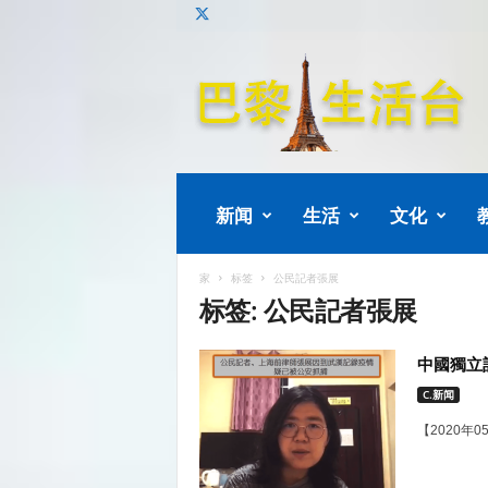
巴
黎
生
活
新闻
生活
文化
家
标签
公民記者張展
标签: 公民記者張展
中國獨立
C.新闻
【2020年