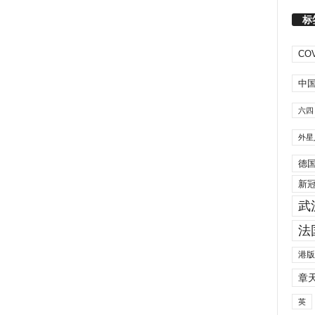
标
COV
中
六四
外星
德
新
武
法
港版
章
英