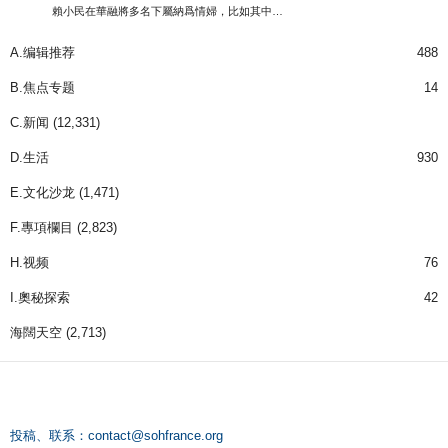
賴小民在華融將多名下屬納爲情婦，比如其中…
A.编辑推荐
488
B.焦点专题
14
C.新闻
(12,331)
D.生活
930
E.文化沙龙
(1,471)
F.專項欄目
(2,823)
H.视频
76
I.奧秘探索
42
海闊天空
(2,713)
投稿、联系：
contact@sohfrance.org