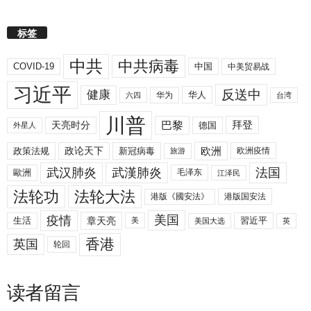
标签
中共
中共病毒
COVID-19
中国
中美贸易战
习近平
反送中
健康
华人
华为
六四
台湾
川普
拜登
天亮时分
巴黎
德国
外星人
欧洲
政策法规
政论天下
新冠病毒
欧洲疫情
旅游
武汉肺炎
武漢肺炎
法国
歐洲
毛泽东
江泽民
法轮功
法轮大法
港版《國安法》
港版国安法
美国
疫情
生活
章天亮
習近平
美
美国大选
英
香港
英国
轮回
读者留言