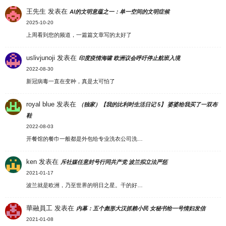
王先生
发表在
AI的文明意蕴之一：单一空间的文明症候
2025-10-20
上周看到您的频道，一篇篇文章写的太好了
uslivjunoji
发表在
印度疫情海啸 欧洲议会呼吁停止航班入境
2022-08-30
新冠病毒一直在变种，真是太可怕了
royal blue
发表在
（独家）【我的比利时生活日记 5】 婆婆给我买了一双布
鞋
2022-08-03
开餐馆的餐巾一般都是外包给专业洗衣公司洗…
ken
发表在
斥社媒任意封号行同共产党 波兰拟立法严惩
2021-01-17
波兰就是欧洲，乃至世界的明日之星。干的好…
華融員工
发表在
内幕：五个彪形大汉抓赖小民 女秘书给一号情妇发信
2021-01-08