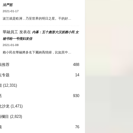
法严惩
2021-01-17
波兰就是欧洲，乃至世界的明日之星。干的好…
華融員工
发表在
内幕：五个彪形大汉抓赖小民 女
秘书给一号情妇发信
2021-01-08
賴小民在華融將多名下屬納爲情婦，比如其中…
辑推荐
488
点专题
14
闻
(12,331)
活
930
化沙龙
(1,471)
項欄目
(2,823)
频
76