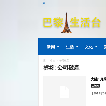
巴
黎
生
活
新闻
生活
文化
家
标签
公司破產
标签: 公司破產
大陸1月
C.新闻
【2019年0