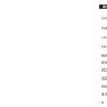
标
COV
中
六四
外星
德
新
武
法
港版
章
英