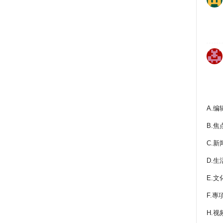
A.编
B.焦
C.新
D.生
E.文
F.專
H.视