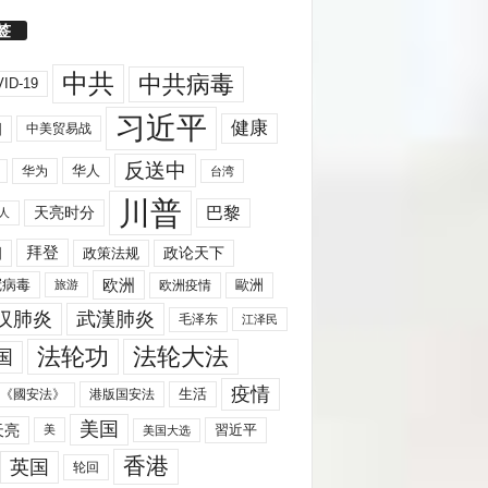
签
中共
中共病毒
ID-19
习近平
健康
国
中美贸易战
反送中
华人
华为
台湾
川普
天亮时分
巴黎
人
拜登
国
政策法规
政论天下
欧洲
歐洲
冠病毒
欧洲疫情
旅游
汉肺炎
武漢肺炎
毛泽东
江泽民
法轮功
法轮大法
国
疫情
生活
《國安法》
港版国安法
美国
天亮
習近平
美
美国大选
香港
英国
轮回