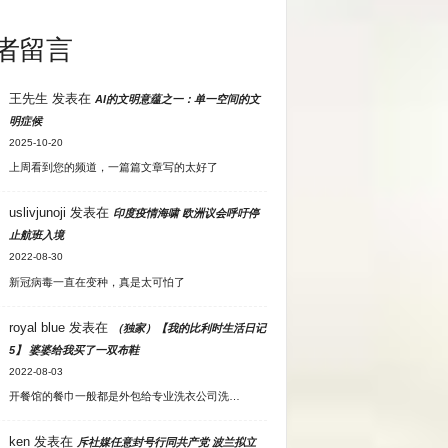
者留言
王先生
发表在
AI的文明意蕴之一：单一空间的文
明症候
2025-10-20
上周看到您的频道，一篇篇文章写的太好了
uslivjunoji
发表在
印度疫情海啸 欧洲议会呼吁停
止航班入境
2022-08-30
新冠病毒一直在变种，真是太可怕了
royal blue
发表在
（独家）【我的比利时生活日记
5】 婆婆给我买了一双布鞋
2022-08-03
开餐馆的餐巾一般都是外包给专业洗衣公司洗…
ken
发表在
斥社媒任意封号行同共产党 波兰拟立