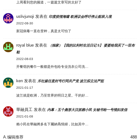
上周看到您的频道，一篇篇文章写的太好了
uslivjunoji
发表在
印度疫情海啸 欧洲议会呼吁停止航班入境
2022-08-30
新冠病毒一直在变种，真是太可怕了
royal blue
发表在
（独家）【我的比利时生活日记 5】 婆婆给我买了一双布
鞋
2022-08-03
开餐馆的餐巾一般都是外包给专业洗衣公司洗…
ken
发表在
斥社媒任意封号行同共产党 波兰拟立法严惩
2021-01-17
波兰就是欧洲，乃至世界的明日之星。干的好…
華融員工
发表在
内幕：五个彪形大汉抓赖小民 女秘书给一号情妇发信
2021-01-08
賴小民在華融將多名下屬納爲情婦，比如其中…
A.编辑推荐
488