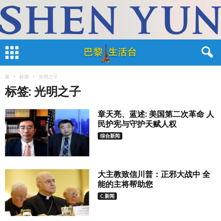
家
标签
光明之子
标签: 光明之子
章天亮、蓝述: 美国第二次革命 人
民护宪与守护天赋人权
综合新闻
大主教致信川普：正邪大战中 全
能的主将帮助您
C.新闻