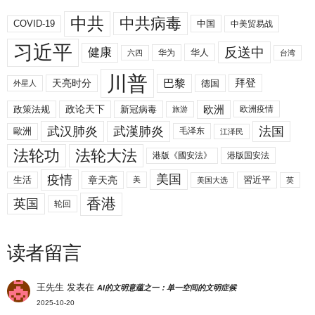
中共
中共病毒
COVID-19
中国
中美贸易战
习近平
反送中
健康
华人
华为
六四
台湾
川普
拜登
天亮时分
巴黎
德国
外星人
欧洲
政策法规
政论天下
新冠病毒
欧洲疫情
旅游
武汉肺炎
武漢肺炎
法国
歐洲
毛泽东
江泽民
法轮功
法轮大法
港版《國安法》
港版国安法
美国
疫情
生活
章天亮
習近平
美
美国大选
英
香港
英国
轮回
读者留言
王先生
发表在
AI的文明意蕴之一：单一空间的文明症候
2025-10-20