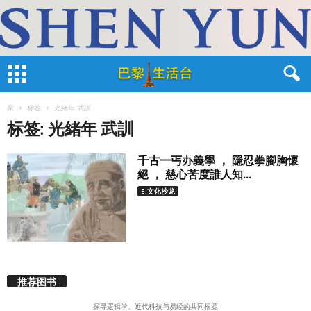
家
标签
光緒年 武訓
标签: 光緒年 武訓
千古一丐办義學 ， 隱忍拳腳胸懷
絕 ， 慈心苦度誰人知...
E.文化沙龙
推荐图书
探寻逻辑学、近代科技与易经的共同根源