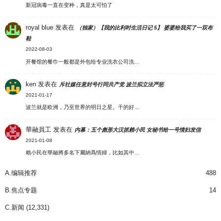
新冠病毒一直在变种，真是太可怕了
royal blue
发表在
（独家）【我的比利时生活日记 5】 婆婆给我买了一双布
鞋
2022-08-03
开餐馆的餐巾一般都是外包给专业洗衣公司洗…
ken
发表在
斥社媒任意封号行同共产党 波兰拟立法严惩
2021-01-17
波兰就是欧洲，乃至世界的明日之星。干的好…
華融員工
发表在
内幕：五个彪形大汉抓赖小民 女秘书给一号情妇发信
2021-01-08
賴小民在華融將多名下屬納爲情婦，比如其中…
A.编辑推荐
488
B.焦点专题
14
C.新闻
(12,331)