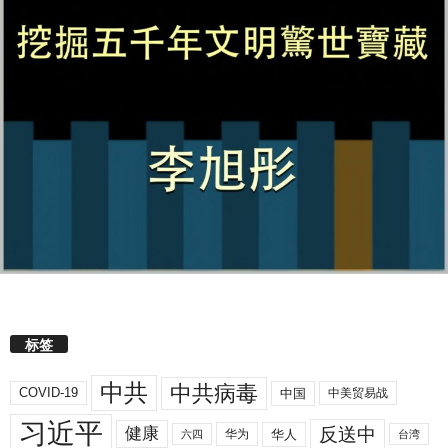
标签
中共
中共病毒
COVID-19
中国
中美贸易战
习近平
反送中
健康
华人
华为
六四
台湾