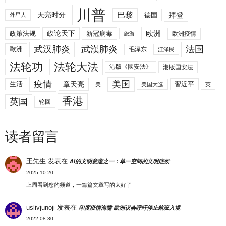
川普
拜登
天亮时分
巴黎
德国
外星人
欧洲
政策法规
政论天下
新冠病毒
欧洲疫情
旅游
武汉肺炎
武漢肺炎
法国
歐洲
毛泽东
江泽民
法轮功
法轮大法
港版《國安法》
港版国安法
美国
疫情
生活
章天亮
習近平
美
美国大选
英
香港
英国
轮回
读者留言
王先生
发表在
AI的文明意蕴之一：单一空间的文明症候
2025-10-20
上周看到您的频道，一篇篇文章写的太好了
uslivjunoji
发表在
印度疫情海啸 欧洲议会呼吁停止航班入境
2022-08-30