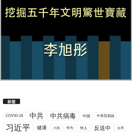
标签
中共
中共病毒
COVID-19
中国
中美贸易战
习近平
反送中
健康
华人
华为
六四
台湾