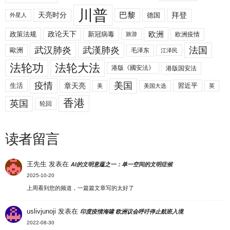
川普
拜登
天亮时分
巴黎
德国
外星人
欧洲
政策法规
政论天下
新冠病毒
欧洲疫情
旅游
武汉肺炎
武漢肺炎
法国
歐洲
毛泽东
江泽民
法轮功
法轮大法
港版《國安法》
港版国安法
美国
疫情
生活
章天亮
習近平
美
美国大选
英
香港
英国
轮回
读者留言
王先生
发表在
AI的文明意蕴之一：单一空间的文明症候
2025-10-20
上周看到您的频道，一篇篇文章写的太好了
uslivjunoji
发表在
印度疫情海啸 欧洲议会呼吁停止航班入境
2022-08-30