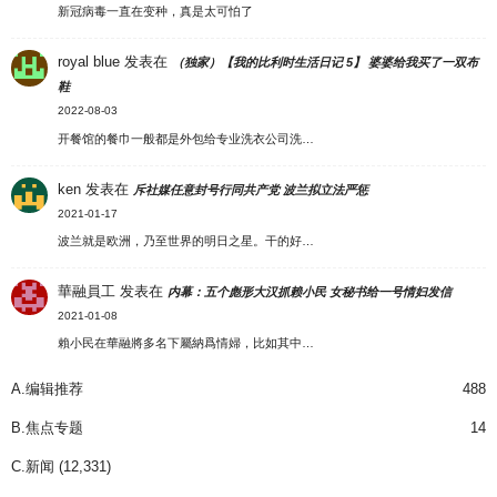
新冠病毒一直在变种，真是太可怕了
royal blue
发表在
（独家）【我的比利时生活日记 5】 婆婆给我买了一双布
鞋
2022-08-03
开餐馆的餐巾一般都是外包给专业洗衣公司洗…
ken
发表在
斥社媒任意封号行同共产党 波兰拟立法严惩
2021-01-17
波兰就是欧洲，乃至世界的明日之星。干的好…
華融員工
发表在
内幕：五个彪形大汉抓赖小民 女秘书给一号情妇发信
2021-01-08
賴小民在華融將多名下屬納爲情婦，比如其中…
A.编辑推荐
488
B.焦点专题
14
C.新闻
(12,331)