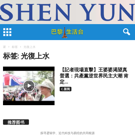
家
标签
光復上水
标签: 光復上水
【記者現場直擊】王婆婆渴望真
普選：共產黨逆世界民主大潮 肯
定...
C.新闻
推荐图书
探寻逻辑学、近代科技与易经的共同根源