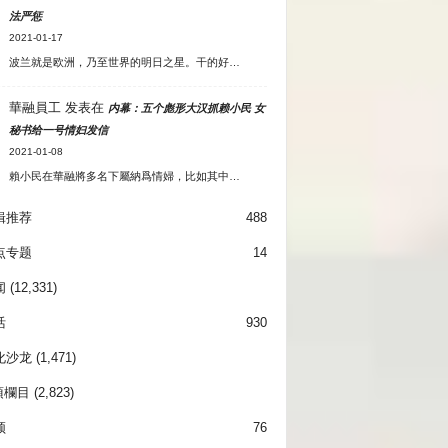
法严惩
2021-01-17
波兰就是欧洲，乃至世界的明日之星。干的好…
華融員工
发表在
内幕：五个彪形大汉抓赖小民 女
秘书给一号情妇发信
2021-01-08
賴小民在華融將多名下屬納爲情婦，比如其中…
辑推荐
488
点专题
14
闻
(12,331)
活
930
化沙龙
(1,471)
項欄目
(2,823)
频
76