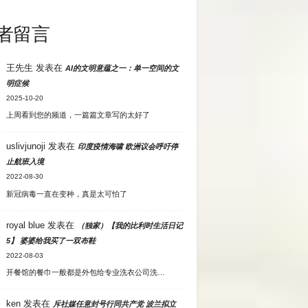
者留言
王先生
发表在
AI的文明意蕴之一：单一空间的文
明症候
2025-10-20
上周看到您的频道，一篇篇文章写的太好了
uslivjunoji
发表在
印度疫情海啸 欧洲议会呼吁停
止航班入境
2022-08-30
新冠病毒一直在变种，真是太可怕了
royal blue
发表在
（独家）【我的比利时生活日记
5】 婆婆给我买了一双布鞋
2022-08-03
开餐馆的餐巾一般都是外包给专业洗衣公司洗…
ken
发表在
斥社媒任意封号行同共产党 波兰拟立