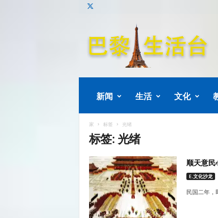
巴
黎
生
活
新闻
生活
文化
家
标签
光绪
标签: 光绪
顺天意民
E.文化沙龙
民国二年，即