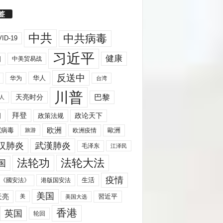
签
中共
中共病毒
ID-19
习近平
健康
国
中美贸易战
反送中
华人
华为
台湾
川普
天亮时分
巴黎
人
拜登
国
政策法规
政论天下
欧洲
歐洲
冠病毒
欧洲疫情
旅游
汉肺炎
武漢肺炎
毛泽东
江泽民
法轮功
法轮大法
国
疫情
生活
《國安法》
港版国安法
美国
天亮
習近平
美
美国大选
香港
英国
轮回