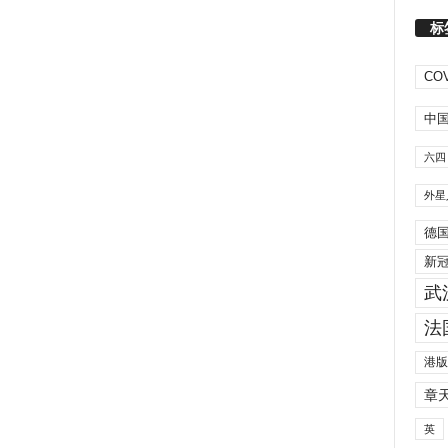
标
COV
中
六四
外星
德
新
武
法
港版
章
英