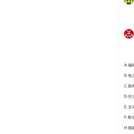
A.编
B.焦
C.新
D.生
E.文
F.專
H.视