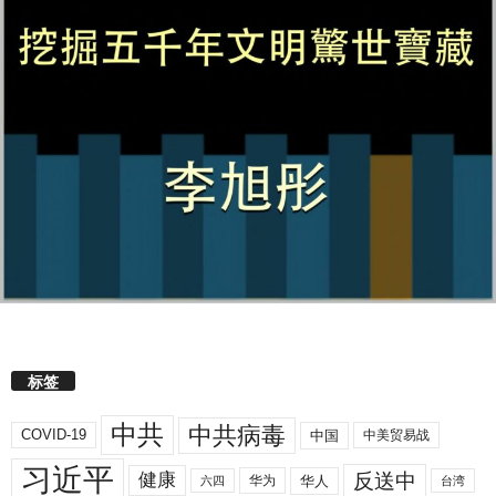
标签
中共
中共病毒
COVID-19
中国
中美贸易战
习近平
反送中
健康
华人
华为
六四
台湾