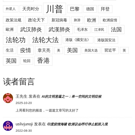
川普
拜登
天亮时分
巴黎
德国
外星人
欧洲
政策法规
政论天下
新冠病毒
欧洲疫情
旅游
武汉肺炎
武漢肺炎
法国
歐洲
毛泽东
江泽民
法轮功
法轮大法
港版《國安法》
港版国安法
美国
疫情
生活
章天亮
習近平
美
美国大选
英
香港
英国
轮回
读者留言
王先生
发表在
AI的文明意蕴之一：单一空间的文明症候
2025-10-20
上周看到您的频道，一篇篇文章写的太好了
uslivjunoji
发表在
印度疫情海啸 欧洲议会呼吁停止航班入境
2022-08-30