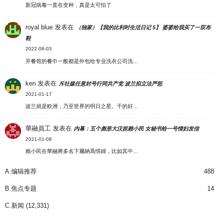
新冠病毒一直在变种，真是太可怕了
royal blue
发表在
（独家）【我的比利时生活日记 5】 婆婆给我买了一双布
鞋
2022-08-03
开餐馆的餐巾一般都是外包给专业洗衣公司洗…
ken
发表在
斥社媒任意封号行同共产党 波兰拟立法严惩
2021-01-17
波兰就是欧洲，乃至世界的明日之星。干的好…
華融員工
发表在
内幕：五个彪形大汉抓赖小民 女秘书给一号情妇发信
2021-01-08
賴小民在華融將多名下屬納爲情婦，比如其中…
A.编辑推荐
488
B.焦点专题
14
C.新闻
(12,331)