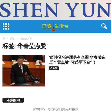
家
标签
华春莹点赞
标签: 华春莹点赞
党刊报习讲话另有企图 华春莹造
反？竟点赞“习近平下台” ！
C.新闻
推荐图书
探寻逻辑学、近代科技与易经的共同根源