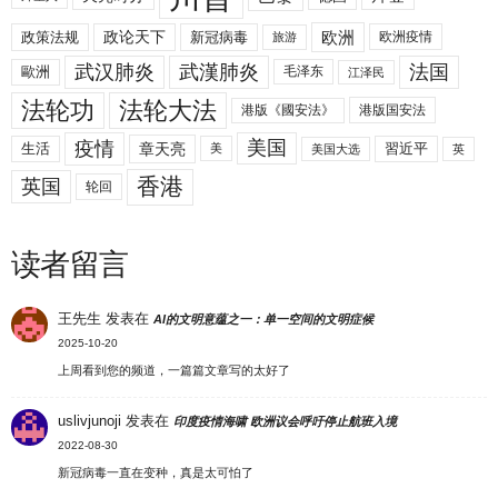
欧洲
政策法规
政论天下
新冠病毒
欧洲疫情
旅游
武汉肺炎
武漢肺炎
法国
歐洲
毛泽东
江泽民
法轮功
法轮大法
港版《國安法》
港版国安法
美国
疫情
生活
章天亮
習近平
美
美国大选
英
香港
英国
轮回
读者留言
王先生
发表在
AI的文明意蕴之一：单一空间的文明症候
2025-10-20
上周看到您的频道，一篇篇文章写的太好了
uslivjunoji
发表在
印度疫情海啸 欧洲议会呼吁停止航班入境
2022-08-30
新冠病毒一直在变种，真是太可怕了