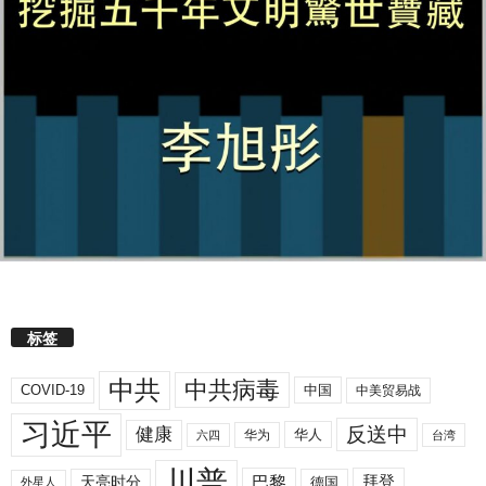
标签
中共
中共病毒
COVID-19
中国
中美贸易战
习近平
反送中
健康
华人
华为
六四
台湾
川普
拜登
天亮时分
巴黎
德国
外星人