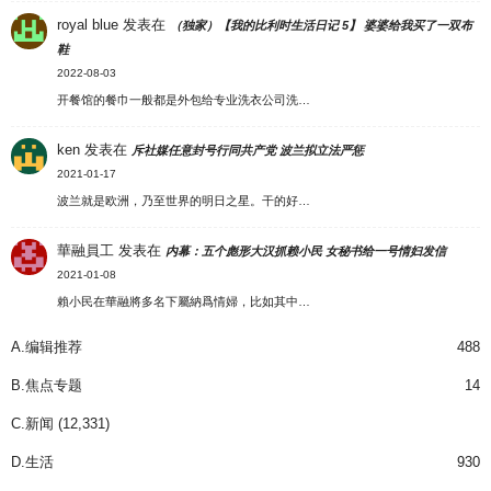
royal blue
发表在
（独家）【我的比利时生活日记 5】 婆婆给我买了一双布
鞋
2022-08-03
开餐馆的餐巾一般都是外包给专业洗衣公司洗…
ken
发表在
斥社媒任意封号行同共产党 波兰拟立法严惩
2021-01-17
波兰就是欧洲，乃至世界的明日之星。干的好…
華融員工
发表在
内幕：五个彪形大汉抓赖小民 女秘书给一号情妇发信
2021-01-08
賴小民在華融將多名下屬納爲情婦，比如其中…
A.编辑推荐
488
B.焦点专题
14
C.新闻
(12,331)
D.生活
930