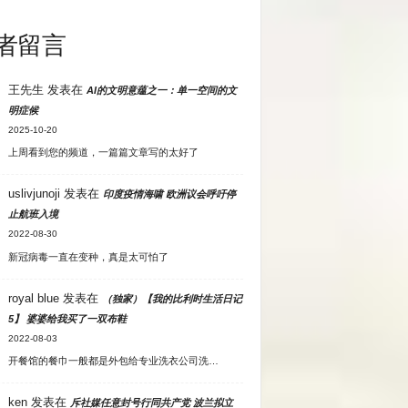
者留言
王先生
发表在
AI的文明意蕴之一：单一空间的文
明症候
2025-10-20
上周看到您的频道，一篇篇文章写的太好了
uslivjunoji
发表在
印度疫情海啸 欧洲议会呼吁停
止航班入境
2022-08-30
新冠病毒一直在变种，真是太可怕了
royal blue
发表在
（独家）【我的比利时生活日记
5】 婆婆给我买了一双布鞋
2022-08-03
开餐馆的餐巾一般都是外包给专业洗衣公司洗…
ken
发表在
斥社媒任意封号行同共产党 波兰拟立