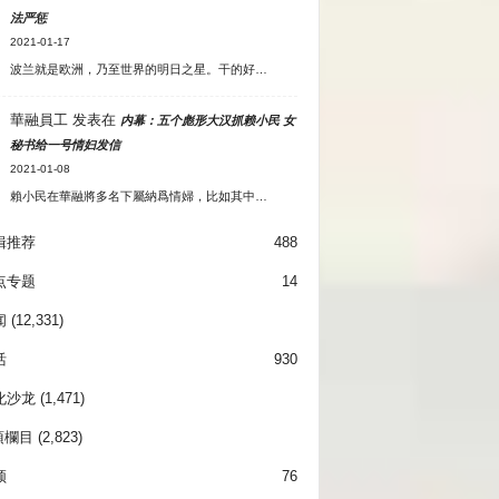
法严惩
2021-01-17
波兰就是欧洲，乃至世界的明日之星。干的好…
華融員工
发表在
内幕：五个彪形大汉抓赖小民 女
秘书给一号情妇发信
2021-01-08
賴小民在華融將多名下屬納爲情婦，比如其中…
辑推荐
488
点专题
14
闻
(12,331)
活
930
化沙龙
(1,471)
項欄目
(2,823)
频
76