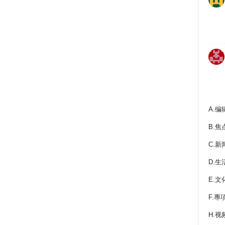
A.编
B.焦
C.新
D.生
E.文
F.專
H.视