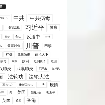
签
中共
中共病毒
ID-19
习近平
健康
国
中美贸易战
反送中
华人
华为
台湾
川普
天亮时分
巴黎
人
拜登
国
政策法规
政论天下
欧洲
歐洲
冠病毒
欧洲疫情
旅游
汉肺炎
武漢肺炎
毛泽东
江泽民
法轮功
法轮大法
国
疫情
生活
《國安法》
港版国安法
美国
天亮
習近平
美
美国大选
香港
英国
轮回