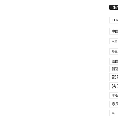
标
COV
中
六四
外星
德
新
武
法
港版
章
英