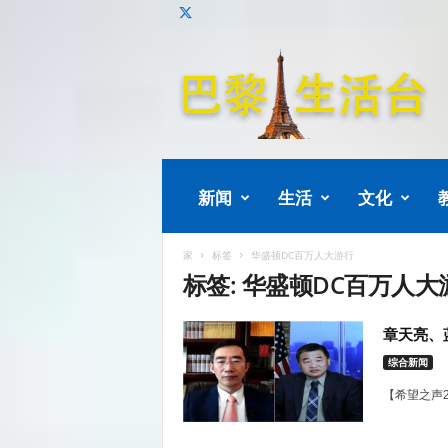
巴
黎
生
活
新闻
生活
文化
家
标签
华盛顿DC百万人大游行
标签: 华盛顿DC百万人大
章天亮、
综合新闻
【希望之声2