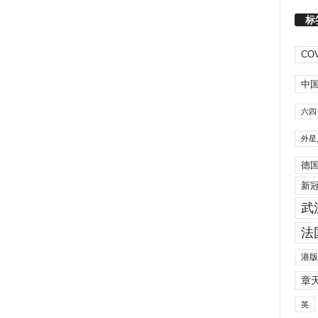
标
COV
中
六四
外星
德
新
武
法
港版
章
英