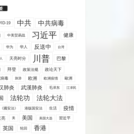
签
中共
中共病毒
ID-19
习近平
健康
国
中美贸易战
反送中
华人
华为
台湾
川普
天亮时分
巴黎
人
拜登
国
政策法规
政论天下
欧洲
歐洲
冠病毒
欧洲疫情
旅游
汉肺炎
武漢肺炎
毛泽东
江泽民
法轮功
法轮大法
国
疫情
生活
《國安法》
港版国安法
美国
天亮
習近平
美
美国大选
香港
英国
轮回