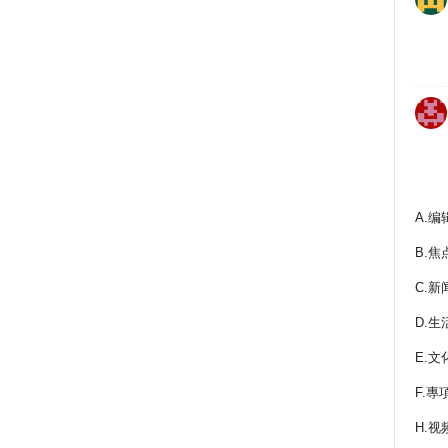
A.编
B.焦
C.新
D.生
E.文
F.專
H.视