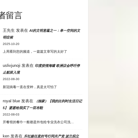
者留言
王先生
发表在
AI的文明意蕴之一：单一空间的文
明症候
2025-10-20
上周看到您的频道，一篇篇文章写的太好了
uslivjunoji
发表在
印度疫情海啸 欧洲议会呼吁停
止航班入境
2022-08-30
新冠病毒一直在变种，真是太可怕了
royal blue
发表在
（独家）【我的比利时生活日记
5】 婆婆给我买了一双布鞋
2022-08-03
开餐馆的餐巾一般都是外包给专业洗衣公司洗…
ken
发表在
斥社媒任意封号行同共产党 波兰拟立