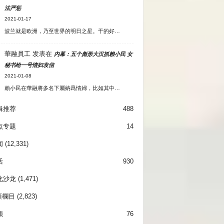
法严惩
2021-01-17
波兰就是欧洲，乃至世界的明日之星。干的好…
華融員工
发表在
内幕：五个彪形大汉抓赖小民 女
秘书给一号情妇发信
2021-01-08
賴小民在華融將多名下屬納爲情婦，比如其中…
辑推荐
488
点专题
14
闻
(12,331)
活
930
化沙龙
(1,471)
項欄目
(2,823)
频
76