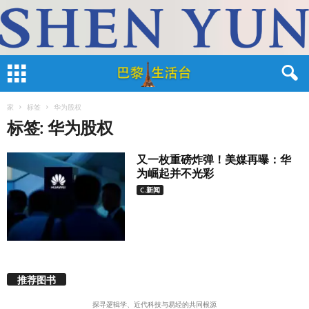
家
标签
华为股权
标签: 华为股权
又一枚重磅炸弹！美媒再曝：华
为崛起并不光彩
C.新闻
推荐图书
探寻逻辑学、近代科技与易经的共同根源