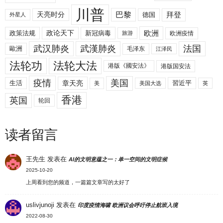
川普
拜登
天亮时分
巴黎
德国
外星人
欧洲
政策法规
政论天下
新冠病毒
欧洲疫情
旅游
武汉肺炎
武漢肺炎
法国
歐洲
毛泽东
江泽民
法轮功
法轮大法
港版《國安法》
港版国安法
美国
疫情
生活
章天亮
習近平
美
美国大选
英
香港
英国
轮回
读者留言
王先生
发表在
AI的文明意蕴之一：单一空间的文明症候
2025-10-20
上周看到您的频道，一篇篇文章写的太好了
uslivjunoji
发表在
印度疫情海啸 欧洲议会呼吁停止航班入境
2022-08-30