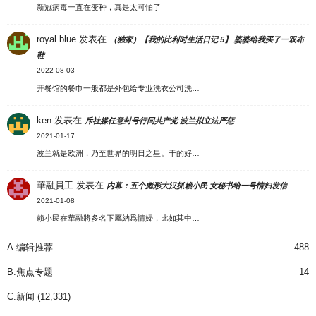
新冠病毒一直在变种，真是太可怕了
royal blue
发表在
（独家）【我的比利时生活日记 5】 婆婆给我买了一双布
鞋
2022-08-03
开餐馆的餐巾一般都是外包给专业洗衣公司洗…
ken
发表在
斥社媒任意封号行同共产党 波兰拟立法严惩
2021-01-17
波兰就是欧洲，乃至世界的明日之星。干的好…
華融員工
发表在
内幕：五个彪形大汉抓赖小民 女秘书给一号情妇发信
2021-01-08
賴小民在華融將多名下屬納爲情婦，比如其中…
A.编辑推荐
488
B.焦点专题
14
C.新闻
(12,331)