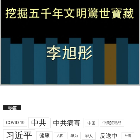
标签
中共
中共病毒
COVID-19
中国
中美贸易战
习近平
反送中
健康
华人
华为
六四
台湾