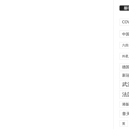
标
COV
中
六四
外星
德
新
武
法
港版
章
英