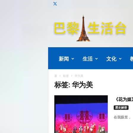
巴
黎
生
活
新闻
生活
文化
家
标签
华为美
标签: 华为美
《花为媒
歷史解密
在我眼里，