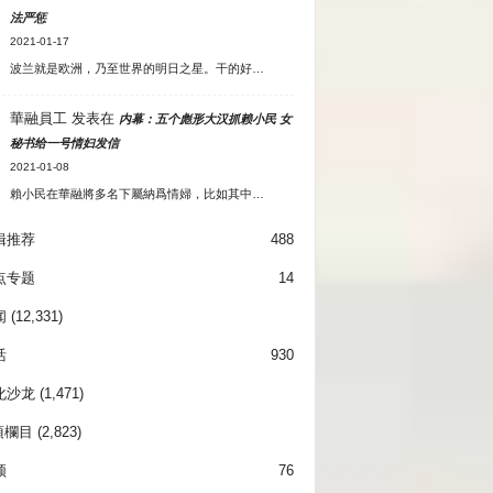
法严惩
2021-01-17
波兰就是欧洲，乃至世界的明日之星。干的好…
華融員工
发表在
内幕：五个彪形大汉抓赖小民 女
秘书给一号情妇发信
2021-01-08
賴小民在華融將多名下屬納爲情婦，比如其中…
辑推荐
488
点专题
14
闻
(12,331)
活
930
化沙龙
(1,471)
項欄目
(2,823)
频
76