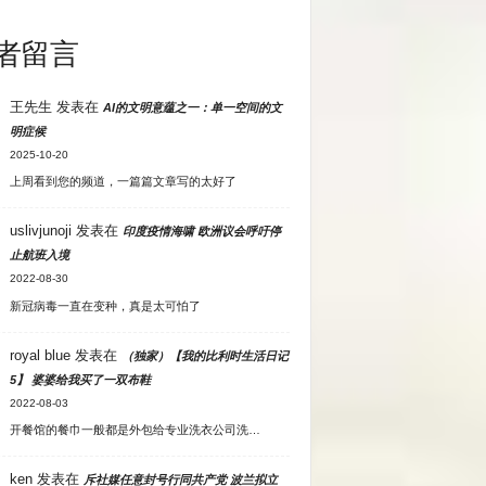
者留言
王先生
发表在
AI的文明意蕴之一：单一空间的文
明症候
2025-10-20
上周看到您的频道，一篇篇文章写的太好了
uslivjunoji
发表在
印度疫情海啸 欧洲议会呼吁停
止航班入境
2022-08-30
新冠病毒一直在变种，真是太可怕了
royal blue
发表在
（独家）【我的比利时生活日记
5】 婆婆给我买了一双布鞋
2022-08-03
开餐馆的餐巾一般都是外包给专业洗衣公司洗…
ken
发表在
斥社媒任意封号行同共产党 波兰拟立