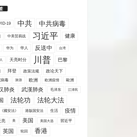
签
中共
中共病毒
ID-19
习近平
健康
国
中美贸易战
反送中
华人
华为
台湾
川普
天亮时分
巴黎
人
拜登
国
政策法规
政论天下
欧洲
歐洲
冠病毒
欧洲疫情
旅游
汉肺炎
武漢肺炎
毛泽东
江泽民
法轮功
法轮大法
国
疫情
生活
《國安法》
港版国安法
美国
天亮
習近平
美
美国大选
香港
英国
轮回