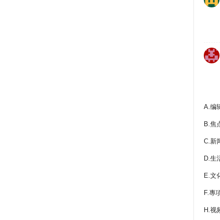
A.编
B.焦
C.新
D.生
E.文
F.專
H.视