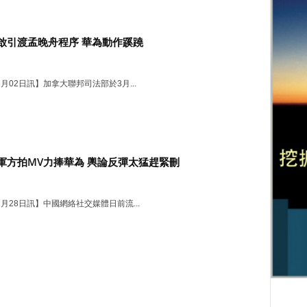
啟引渡孟晚舟程序 華為動作蹊蹺
03月02日訊】加拿大聯邦司法部於3月...
軍方拍MV力捧華為 輿論反彈太猛趕緊刪
02月28日訊】中國網絡社交媒體日前流...