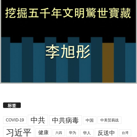
标签
中共
中共病毒
COVID-19
中国
中美贸易战
习近平
反送中
健康
华人
华为
六四
台湾