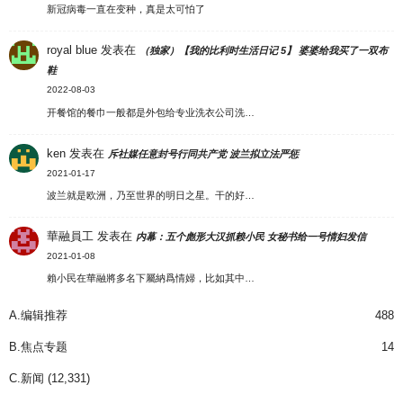
新冠病毒一直在变种，真是太可怕了
royal blue
发表在
（独家）【我的比利时生活日记 5】 婆婆给我买了一双布
鞋
2022-08-03
开餐馆的餐巾一般都是外包给专业洗衣公司洗…
ken
发表在
斥社媒任意封号行同共产党 波兰拟立法严惩
2021-01-17
波兰就是欧洲，乃至世界的明日之星。干的好…
華融員工
发表在
内幕：五个彪形大汉抓赖小民 女秘书给一号情妇发信
2021-01-08
賴小民在華融將多名下屬納爲情婦，比如其中…
A.编辑推荐
488
B.焦点专题
14
C.新闻
(12,331)