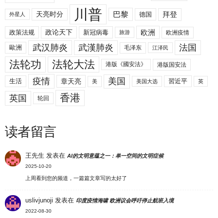
川普
拜登
天亮时分
巴黎
德国
外星人
欧洲
政策法规
政论天下
新冠病毒
欧洲疫情
旅游
武汉肺炎
武漢肺炎
法国
歐洲
毛泽东
江泽民
法轮功
法轮大法
港版《國安法》
港版国安法
美国
疫情
生活
章天亮
習近平
美
美国大选
英
香港
英国
轮回
读者留言
王先生
发表在
AI的文明意蕴之一：单一空间的文明症候
2025-10-20
上周看到您的频道，一篇篇文章写的太好了
uslivjunoji
发表在
印度疫情海啸 欧洲议会呼吁停止航班入境
2022-08-30