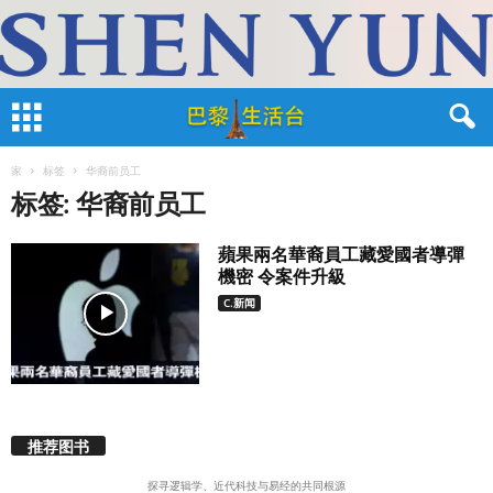
家
标签
华裔前员工
标签: 华裔前员工
蘋果兩名華裔員工藏愛國者導彈
機密 令案件升級
C.新闻
推荐图书
探寻逻辑学、近代科技与易经的共同根源