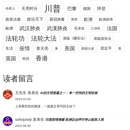
川普
拜登
天亮时分
巴黎
德国
外星人
欧洲
政策法规
政论天下
新冠病毒
欧洲疫情
旅游
武汉肺炎
武漢肺炎
法国
歐洲
毛泽东
江泽民
法轮功
法轮大法
港版《國安法》
港版国安法
美国
疫情
生活
章天亮
習近平
美
美国大选
英
香港
英国
轮回
读者留言
王先生
发表在
AI的文明意蕴之一：单一空间的文明症候
2025-10-20
上周看到您的频道，一篇篇文章写的太好了
uslivjunoji
发表在
印度疫情海啸 欧洲议会呼吁停止航班入境
2022-08-30