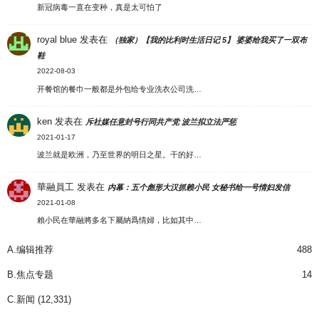
新冠病毒一直在变种，真是太可怕了
royal blue
发表在
（独家）【我的比利时生活日记 5】 婆婆给我买了一双布
鞋
2022-08-03
开餐馆的餐巾一般都是外包给专业洗衣公司洗…
ken
发表在
斥社媒任意封号行同共产党 波兰拟立法严惩
2021-01-17
波兰就是欧洲，乃至世界的明日之星。干的好…
華融員工
发表在
内幕：五个彪形大汉抓赖小民 女秘书给一号情妇发信
2021-01-08
賴小民在華融將多名下屬納爲情婦，比如其中…
A.编辑推荐
488
B.焦点专题
14
C.新闻
(12,331)