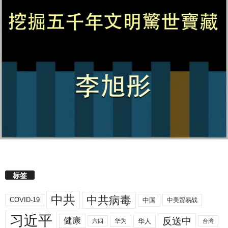
标签
中共
中共病毒
COVID-19
中国
中美贸易战
习近平
反送中
健康
华人
华为
六四
台湾