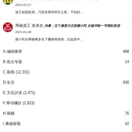
2021-01-17
波兰就是欧洲，乃至世界的明日之星。干的好…
華融員工
发表在
内幕：五个彪形大汉抓赖小民 女秘书给一号情妇发信
2021-01-08
賴小民在華融將多名下屬納爲情婦，比如其中…
A.编辑推荐
488
B.焦点专题
14
C.新闻
(12,331)
D.生活
930
E.文化沙龙
(1,471)
F.專項欄目
(2,823)
H.视频
76
I.奧秘探索
42