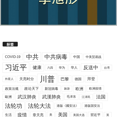
标签
中共
中共病毒
COVID-19
中国
中美贸易战
习近平
反送中
健康
华人
华为
六四
台湾
川普
拜登
天亮时分
巴黎
德国
外星人
欧洲
政策法规
政论天下
新冠病毒
欧洲疫情
旅游
武汉肺炎
武漢肺炎
法国
歐洲
毛泽东
江泽民
法轮功
法轮大法
港版《國安法》
港版国安法
美国
疫情
生活
章天亮
習近平
美
美国大选
英