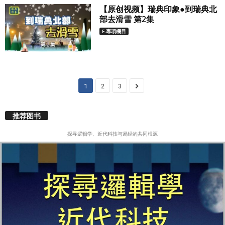
【原创视频】瑞典印象●到瑞典北
部去滑雪 第2集
F.專項欄目
1
2
3
推荐图书
探寻逻辑学、近代科技与易经的共同根源