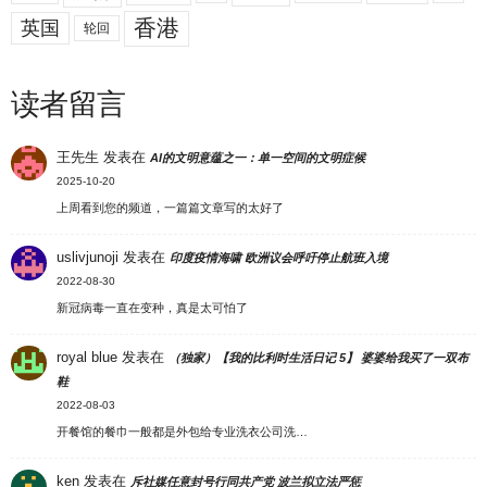
香港
英国
轮回
读者留言
王先生
发表在
AI的文明意蕴之一：单一空间的文明症候
2025-10-20
上周看到您的频道，一篇篇文章写的太好了
uslivjunoji
发表在
印度疫情海啸 欧洲议会呼吁停止航班入境
2022-08-30
新冠病毒一直在变种，真是太可怕了
royal blue
发表在
（独家）【我的比利时生活日记 5】 婆婆给我买了一双布
鞋
2022-08-03
开餐馆的餐巾一般都是外包给专业洗衣公司洗…
ken
发表在
斥社媒任意封号行同共产党 波兰拟立法严惩