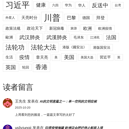
习近平
反送中
健康
华人
华为
六四
台湾
川普
拜登
天亮时分
巴黎
德国
外星人
欧洲
政策法规
政论天下
新冠病毒
欧洲疫情
旅游
武汉肺炎
武漢肺炎
法国
歐洲
毛泽东
江泽民
法轮功
法轮大法
港版《國安法》
港版国安法
美国
疫情
生活
章天亮
習近平
美
美国大选
英
香港
英国
轮回
读者留言
王先生
发表在
AI的文明意蕴之一：单一空间的文明症候
2025-10-20
上周看到您的频道，一篇篇文章写的太好了
uslivjunoji
发表在
印度疫情海啸 欧洲议会呼吁停止航班入境