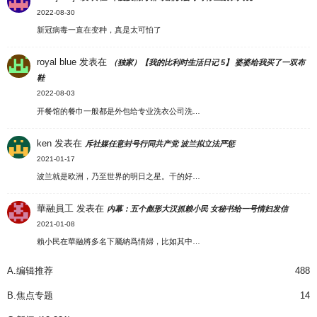
2022-08-30
新冠病毒一直在变种，真是太可怕了
royal blue
发表在
（独家）【我的比利时生活日记 5】 婆婆给我买了一双布
鞋
2022-08-03
开餐馆的餐巾一般都是外包给专业洗衣公司洗…
ken
发表在
斥社媒任意封号行同共产党 波兰拟立法严惩
2021-01-17
波兰就是欧洲，乃至世界的明日之星。干的好…
華融員工
发表在
内幕：五个彪形大汉抓赖小民 女秘书给一号情妇发信
2021-01-08
賴小民在華融將多名下屬納爲情婦，比如其中…
A.编辑推荐
488
B.焦点专题
14