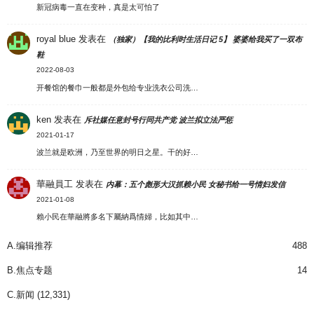
新冠病毒一直在变种，真是太可怕了
royal blue
发表在
（独家）【我的比利时生活日记 5】 婆婆给我买了一双布
鞋
2022-08-03
开餐馆的餐巾一般都是外包给专业洗衣公司洗…
ken
发表在
斥社媒任意封号行同共产党 波兰拟立法严惩
2021-01-17
波兰就是欧洲，乃至世界的明日之星。干的好…
華融員工
发表在
内幕：五个彪形大汉抓赖小民 女秘书给一号情妇发信
2021-01-08
賴小民在華融將多名下屬納爲情婦，比如其中…
A.编辑推荐
488
B.焦点专题
14
C.新闻
(12,331)