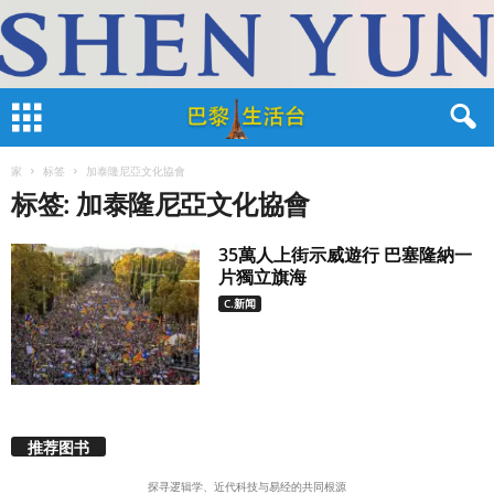
家
标签
加泰隆尼亞文化協會
标签: 加泰隆尼亞文化協會
35萬人上街示威遊行 巴塞隆納一
片獨立旗海
C.新闻
推荐图书
探寻逻辑学、近代科技与易经的共同根源