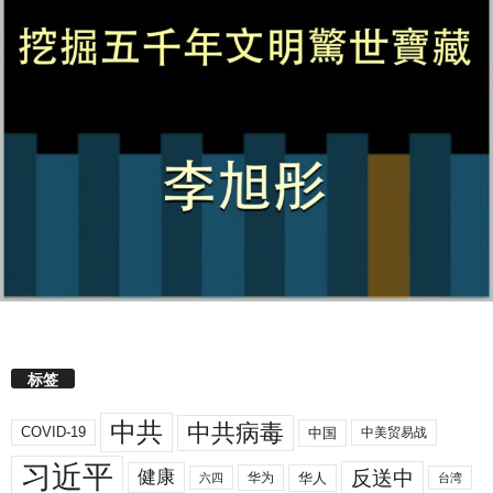
标签
中共
中共病毒
COVID-19
中国
中美贸易战
习近平
反送中
健康
华人
华为
六四
台湾