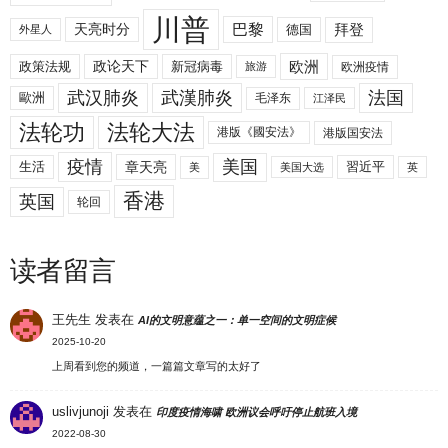
川普
拜登
天亮时分
巴黎
德国
外星人
欧洲
政策法规
政论天下
新冠病毒
欧洲疫情
旅游
武汉肺炎
武漢肺炎
法国
歐洲
毛泽东
江泽民
法轮功
法轮大法
港版《國安法》
港版国安法
美国
疫情
生活
章天亮
習近平
美
美国大选
英
香港
英国
轮回
读者留言
王先生
发表在
AI的文明意蕴之一：单一空间的文明症候
2025-10-20
上周看到您的频道，一篇篇文章写的太好了
uslivjunoji
发表在
印度疫情海啸 欧洲议会呼吁停止航班入境
2022-08-30