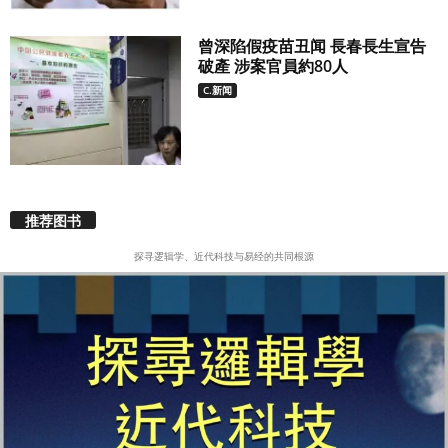
曾深陷假疫苗丑闻 長春長生宣告
破產 涉案官員約80人
C.新闻
推荐图书
探寻逻辑学、近代科技与易经的共同根源