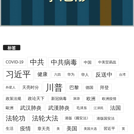
标签
中共
中共病毒
COVID-19
中国
中美贸易战
习近平
反送中
健康
华人
华为
六四
台湾
川普
拜登
天亮时分
巴黎
德国
外星人
欧洲
政策法规
政论天下
新冠病毒
欧洲疫情
旅游
武汉肺炎
武漢肺炎
法国
歐洲
毛泽东
江泽民
法轮功
法轮大法
港版《國安法》
港版国安法
美国
疫情
生活
章天亮
習近平
美
美国大选
英