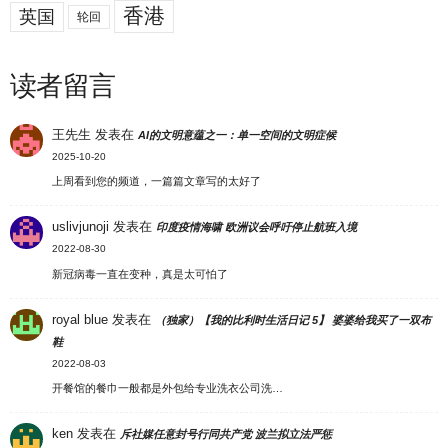
香港
英国
轮回
读者留言
王先生
发表在
AI的文明意蕴之一：单一空间的文明症候
2025-10-20
上周看到您的频道，一篇篇文章写的太好了
uslivjunoji
发表在
印度疫情海啸 欧洲议会呼吁停止航班入境
2022-08-30
新冠病毒一直在变种，真是太可怕了
royal blue
发表在
（独家）【我的比利时生活日记 5】 婆婆给我买了一双布
鞋
2022-08-03
开餐馆的餐巾一般都是外包给专业洗衣公司洗…
ken
发表在
斥社媒任意封号行同共产党 波兰拟立法严惩