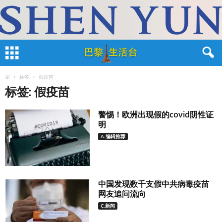
家
标签
假疫苗
标签: 假疫苗
警惕！欧洲出现假的covid阴性证
明
A.编辑推荐
中国发现数千支假中共病毒疫苗
网友追问流向
C.新闻