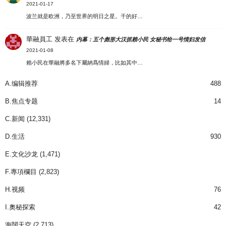
2021-01-17
波兰就是欧洲，乃至世界的明日之星。干的好…
華融員工
发表在
内幕：五个彪形大汉抓赖小民 女秘书给一号情妇发信
2021-01-08
賴小民在華融將多名下屬納爲情婦，比如其中…
A.编辑推荐
488
B.焦点专题
14
C.新闻
(12,331)
D.生活
930
E.文化沙龙
(1,471)
F.專項欄目
(2,823)
H.视频
76
I.奧秘探索
42
海闊天空
(2,713)