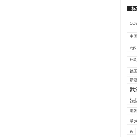
标
COV
中
六四
外星
德
新
武
法
港版
章
英