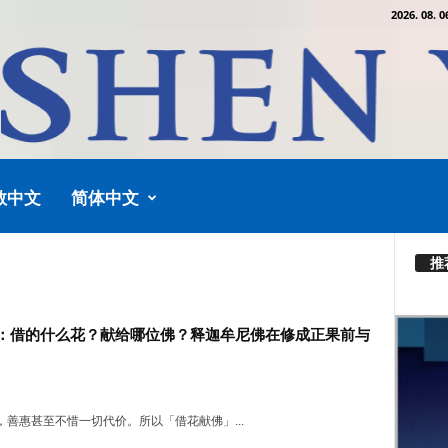
2026. 08. 0
教中文
简体中文
推
：借的什么花？献给哪位佛？释迦牟尼佛在修成正果前与
，善惠甚至不惜一切代价。所以「借花献佛」...