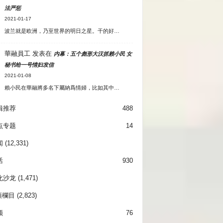
法严惩
2021-01-17
波兰就是欧洲，乃至世界的明日之星。干的好…
華融員工
发表在
内幕：五个彪形大汉抓赖小民 女
秘书给一号情妇发信
2021-01-08
賴小民在華融將多名下屬納爲情婦，比如其中…
辑推荐
488
点专题
14
闻
(12,331)
活
930
化沙龙
(1,471)
項欄目
(2,823)
频
76