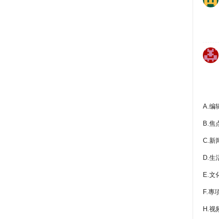
A.编
B.焦
C.新
D.生
E.文
F.專
H.视