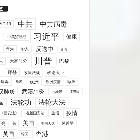
签
中共
中共病毒
ID-19
习近平
健康
国
中美贸易战
反送中
华人
华为
台湾
川普
天亮时分
巴黎
人
拜登
国
政策法规
政论天下
欧洲
歐洲
冠病毒
欧洲疫情
旅游
汉肺炎
武漢肺炎
毛泽东
江泽民
法轮功
法轮大法
国
疫情
生活
《國安法》
港版国安法
美国
天亮
習近平
美
美国大选
香港
英国
轮回