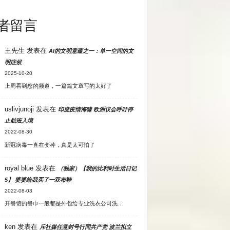
者留言
王先生
发表在
AI的文明意蕴之一：单一空间的文
明症候
2025-10-20
上周看到您的频道，一篇篇文章写的太好了
uslivjunoji
发表在
印度疫情海啸 欧洲议会呼吁停
止航班入境
2022-08-30
新冠病毒一直在变种，真是太可怕了
royal blue
发表在
（独家）【我的比利时生活日记
5】 婆婆给我买了一双布鞋
2022-08-03
开餐馆的餐巾一般都是外包给专业洗衣公司洗…
ken
发表在
斥社媒任意封号行同共产党 波兰拟立