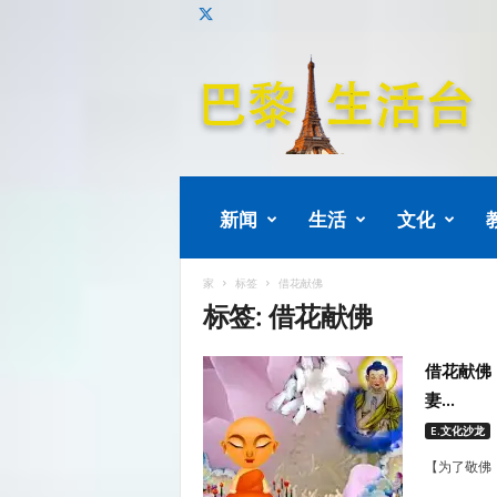
巴
黎
生
活
新闻
生活
文化
家
标签
借花献佛
标签: 借花献佛
借花献佛
妻...
E.文化沙龙
【为了敬佛