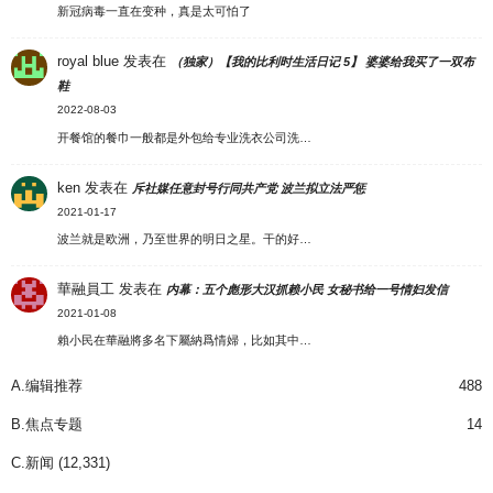
新冠病毒一直在变种，真是太可怕了
royal blue
发表在
（独家）【我的比利时生活日记 5】 婆婆给我买了一双布
鞋
2022-08-03
开餐馆的餐巾一般都是外包给专业洗衣公司洗…
ken
发表在
斥社媒任意封号行同共产党 波兰拟立法严惩
2021-01-17
波兰就是欧洲，乃至世界的明日之星。干的好…
華融員工
发表在
内幕：五个彪形大汉抓赖小民 女秘书给一号情妇发信
2021-01-08
賴小民在華融將多名下屬納爲情婦，比如其中…
A.编辑推荐
488
B.焦点专题
14
C.新闻
(12,331)