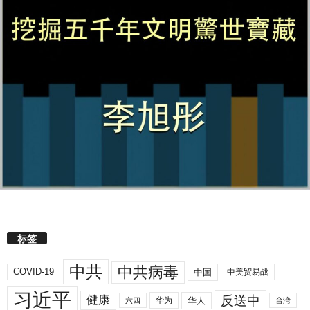
标签
中共
中共病毒
COVID-19
中国
中美贸易战
习近平
反送中
健康
华人
华为
六四
台湾