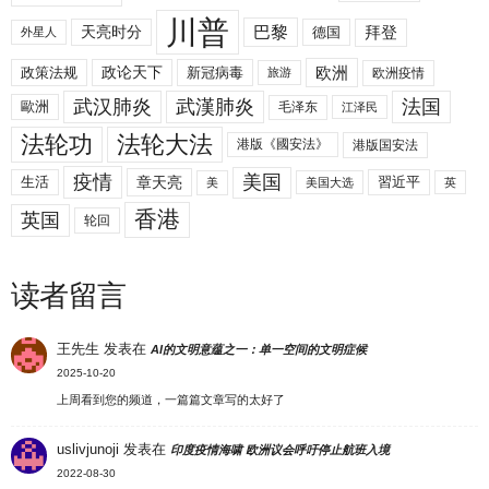
川普
拜登
天亮时分
巴黎
德国
外星人
欧洲
政策法规
政论天下
新冠病毒
欧洲疫情
旅游
武汉肺炎
武漢肺炎
法国
歐洲
毛泽东
江泽民
法轮功
法轮大法
港版《國安法》
港版国安法
美国
疫情
生活
章天亮
習近平
美
美国大选
英
香港
英国
轮回
读者留言
王先生
发表在
AI的文明意蕴之一：单一空间的文明症候
2025-10-20
上周看到您的频道，一篇篇文章写的太好了
uslivjunoji
发表在
印度疫情海啸 欧洲议会呼吁停止航班入境
2022-08-30