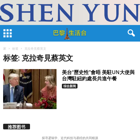
家
标签
克拉奇見蔡英文
标签: 克拉奇見蔡英文
美台“歷史性”會晤 美駐UN大使與
台灣駐紐約處長共進午餐
综合新闻
推荐图书
探寻逻辑学、近代科技与易经的共同根源