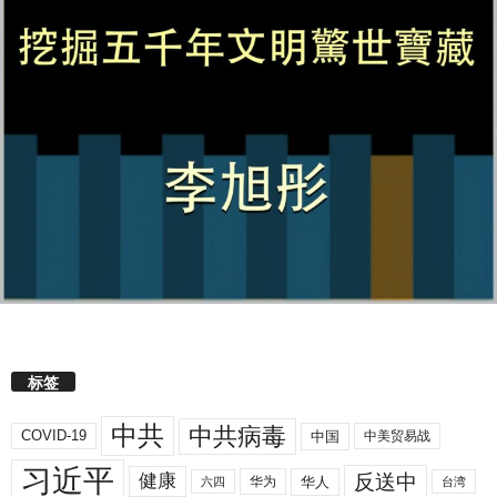
标签
中共
中共病毒
COVID-19
中国
中美贸易战
习近平
反送中
健康
华人
华为
六四
台湾