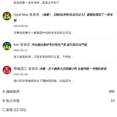
新冠病毒一直在变种，真是太可怕了
royal blue
发表在
（独家）【我的比利时生活日记 5】 婆婆给我买了一双布
鞋
2022-08-03
开餐馆的餐巾一般都是外包给专业洗衣公司洗…
ken
发表在
斥社媒任意封号行同共产党 波兰拟立法严惩
2021-01-17
波兰就是欧洲，乃至世界的明日之星。干的好…
華融員工
发表在
内幕：五个彪形大汉抓赖小民 女秘书给一号情妇发信
2021-01-08
賴小民在華融將多名下屬納爲情婦，比如其中…
A.编辑推荐
488
B.焦点专题
14
C.新闻
(12,331)