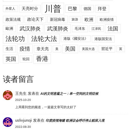
川普
拜登
天亮时分
巴黎
德国
外星人
欧洲
政策法规
政论天下
新冠病毒
欧洲疫情
旅游
武汉肺炎
武漢肺炎
法国
歐洲
毛泽东
江泽民
法轮功
法轮大法
港版《國安法》
港版国安法
美国
疫情
生活
章天亮
習近平
美
美国大选
英
香港
英国
轮回
读者留言
王先生
发表在
AI的文明意蕴之一：单一空间的文明症候
2025-10-20
上周看到您的频道，一篇篇文章写的太好了
uslivjunoji
发表在
印度疫情海啸 欧洲议会呼吁停止航班入境
2022-08-30