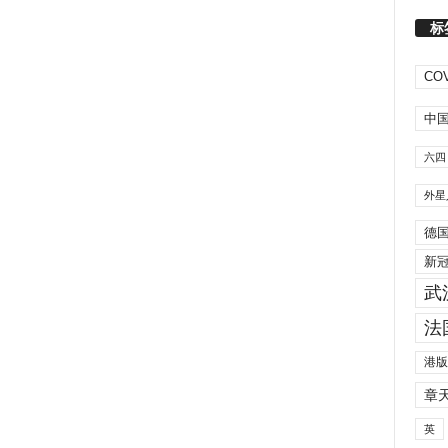
标
COV
中
六四
外星
德
新
武
法
港版
章
英