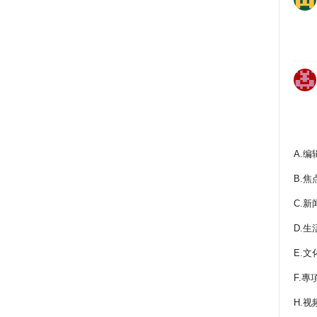
A.编
B.焦
C.新
D.生
E.文
F.專
H.视