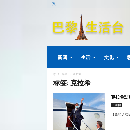
巴
黎
生
活
新闻
生活
文化
家
标签
克拉希
标签: 克拉希
克拉希訪
C.新闻
【希望之聲2