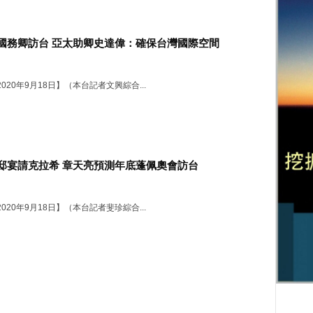
國務卿訪台 亞太助卿史達偉：確保台灣國際空間
020年9月18日】（本台記者文興綜合...
邸宴請克拉希 章天亮預測年底蓬佩奧會訪台
020年9月18日】（本台記者斐珍綜合...