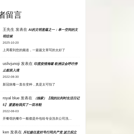
者留言
王先生
发表在
AI的文明意蕴之一：单一空间的文
明症候
2025-10-20
上周看到您的频道，一篇篇文章写的太好了
uslivjunoji
发表在
印度疫情海啸 欧洲议会呼吁停
止航班入境
2022-08-30
新冠病毒一直在变种，真是太可怕了
royal blue
发表在
（独家）【我的比利时生活日记
5】 婆婆给我买了一双布鞋
2022-08-03
开餐馆的餐巾一般都是外包给专业洗衣公司洗…
ken
发表在
斥社媒任意封号行同共产党 波兰拟立