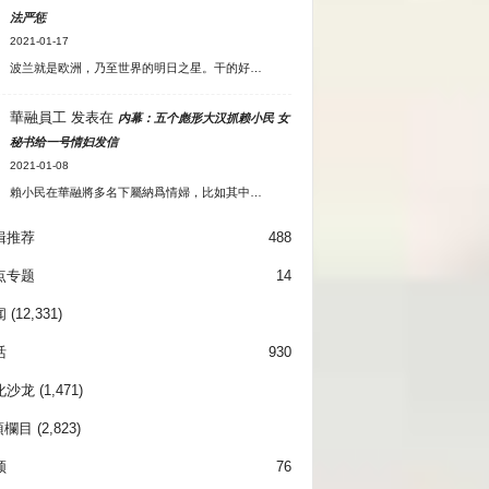
法严惩
2021-01-17
波兰就是欧洲，乃至世界的明日之星。干的好…
華融員工
发表在
内幕：五个彪形大汉抓赖小民 女
秘书给一号情妇发信
2021-01-08
賴小民在華融將多名下屬納爲情婦，比如其中…
辑推荐
488
点专题
14
闻
(12,331)
活
930
化沙龙
(1,471)
項欄目
(2,823)
频
76