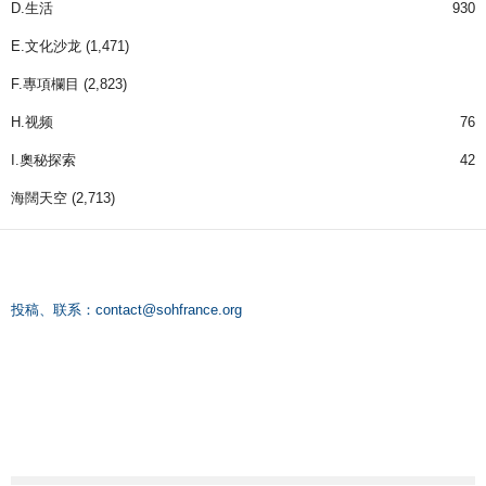
D.生活
930
E.文化沙龙
(1,471)
F.專項欄目
(2,823)
H.视频
76
I.奧秘探索
42
海闊天空
(2,713)
投稿、联系：
contact@sohfrance.org