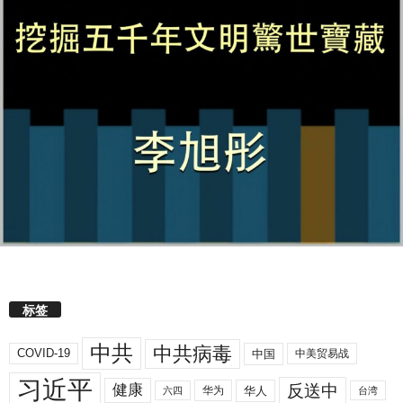
标签
中共
中共病毒
COVID-19
中国
中美贸易战
习近平
反送中
健康
华人
华为
六四
台湾