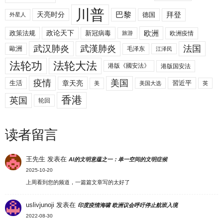
川普
拜登
天亮时分
巴黎
德国
外星人
欧洲
政策法规
政论天下
新冠病毒
欧洲疫情
旅游
武汉肺炎
武漢肺炎
法国
歐洲
毛泽东
江泽民
法轮功
法轮大法
港版《國安法》
港版国安法
美国
疫情
生活
章天亮
習近平
美
美国大选
英
香港
英国
轮回
读者留言
王先生
发表在
AI的文明意蕴之一：单一空间的文明症候
2025-10-20
上周看到您的频道，一篇篇文章写的太好了
uslivjunoji
发表在
印度疫情海啸 欧洲议会呼吁停止航班入境
2022-08-30