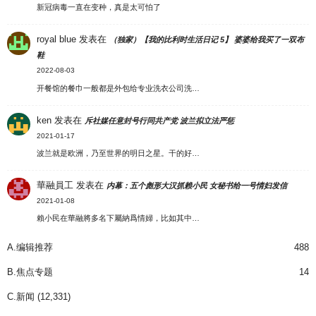
新冠病毒一直在变种，真是太可怕了
royal blue
发表在
（独家）【我的比利时生活日记 5】 婆婆给我买了一双布
鞋
2022-08-03
开餐馆的餐巾一般都是外包给专业洗衣公司洗…
ken
发表在
斥社媒任意封号行同共产党 波兰拟立法严惩
2021-01-17
波兰就是欧洲，乃至世界的明日之星。干的好…
華融員工
发表在
内幕：五个彪形大汉抓赖小民 女秘书给一号情妇发信
2021-01-08
賴小民在華融將多名下屬納爲情婦，比如其中…
A.编辑推荐
488
B.焦点专题
14
C.新闻
(12,331)