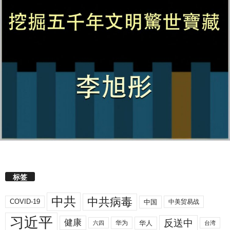
标签
中共
中共病毒
COVID-19
中国
中美贸易战
习近平
反送中
健康
华人
华为
六四
台湾